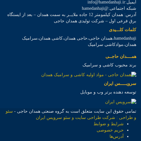
ایمیل:info@hamedanhaji.ir
شبکه اجتماعی:@hamedanhaji
آدرس: همدان کیلمومتر 12 جاده ملایــر به سمت همدان – بعد از ایستگاه
برق فرعی اول – شرکت تولیدی همدان حاجی
کلمات کلـــیدی
hamedanhaji،همدان حاجی،حاجی همدان،کاشی همدان،سرامیک
همدان،موادکاشی سرامیک
همــــدان حاجــی
برند محبوب کاشی و سرامیک
سرویـــــس ایران
توسعه دهنده برتر وب و موبایل
تمامی حقوق این سایت متعلق است به گروه صنعتی همدان حاجی -
سئو
و طراحی : شرکت طراحی سایت و سئو سرویس ایران
شرایط و ضوابط
حریم خصوصی
آدرس‌ها