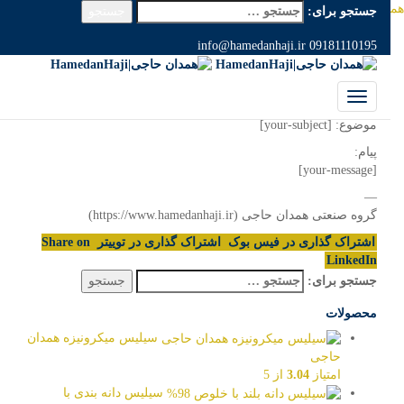
 حاجی|HamedanHaji
>
وبلاگ
>
عمومی
>
hamedanhaji contact form
جستجو برای:
hamedanhaji contact form
info@hamedanhaji.ir
09181110195
اکتبر 6, 2024
hamedanhajimaster
عمومی
از: [your-name]
موضوع: [your-subject]
پیام:
[your-message]
—
گروه صنعتی همدان حاجی (https://www.hamedanhaji.ir)
اشتراک گذاری در فیس بوک
اشتراک گذاری در توییتر
Share on
LinkedIn
جستجو برای:
محصولات
سیلیس میکرونیزه همدان
حاجی
امتیاز
3.04
از 5
سیلیس دانه بندی با