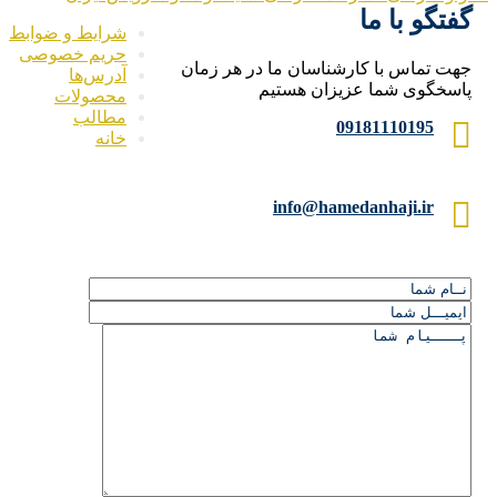
گفتگو با ما
شرایط و ضوابط
حریم خصوصی
جهت تماس با کارشناسان ما در هر زمان
آدرس‌ها
پاسخگوی شما عزیزان هستیم
محصولات
مطالب
09181110195
خانه
info@hamedanhaji.ir