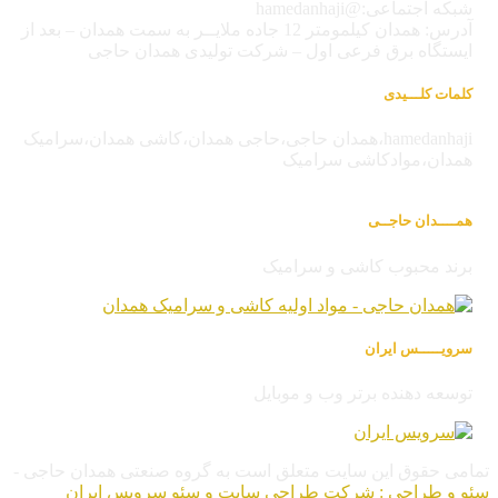
شبکه اجتماعی:@hamedanhaji
آدرس: همدان کیلمومتر 12 جاده ملایــر به سمت همدان – بعد از
ایستگاه برق فرعی اول – شرکت تولیدی همدان حاجی
کلمات کلـــیدی
hamedanhaji،همدان حاجی،حاجی همدان،کاشی همدان،سرامیک
همدان،موادکاشی سرامیک
همــــدان حاجــی
برند محبوب کاشی و سرامیک
سرویـــــس ایران
توسعه دهنده برتر وب و موبایل
امی حقوق این سایت متعلق است به گروه صنعتی همدان حاجی -
و و طراحی : شرکت طراحی سایت و سئو سرویس ایران