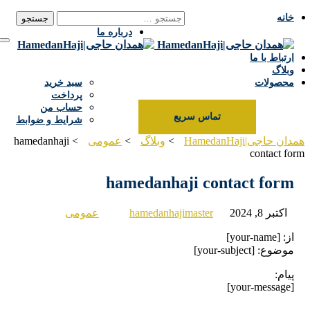
جستجو برای:
خانه
info@hamedanhaji.ir
091811101
درباره ما
ارتباط با ما
وبلاگ
محصولات
سبد خرید
پرداخت
حساب من
تماس سریع
شرایط و ضوابط
ن حاجی|HamedanHaji
>
وبلاگ
>
عمومی
>
hamedanhaji
contact f
hamedanhaji contact form
اکتبر 8, 2024
hamedanhajimaster
عمومی
از: [your-name]
موضوع: [your-subject]
پیام:
[your-message]