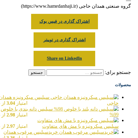
—
گروه صنعتی همدان حاجی (https://www.hamedanhaji.ir)
اشتراک گذاری در فیس بوک
اشتراک گذاری در توییتر
Share on LinkedIn
جستجو برای:
محصولات
سیلیس میکرونیزه همدان
حاجی
امتیاز
3.04
از 5
سیلیس دانه بندی با خلوص
99%
امتیاز
2.98
از 5
سیلیس میکرونیزه با مش های متفاوت
امتیاز
2.97
از 5
خریدسیلیس مرغوب همدان
امتیاز
3.36
از 5