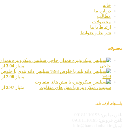
خانه
درباره ما
مطالب
محصولات
ارتباط با ما
شرایط و ضوابط
محصولات
سیلیس میکرونیزه همدان
حاجی
امتیاز
3.04
از 5
سیلیس دانه بندی با خلوص
99%
امتیاز
2.98
از 5
سیلیس میکرونیزه با مش های متفاوت
امتیاز
2.97
از 5
پلــــهای ارتـباطی
تلفن تماس: 09181110195
تلفن فروش: 09181110195
ایمیل:info@hamedanhaji.ir