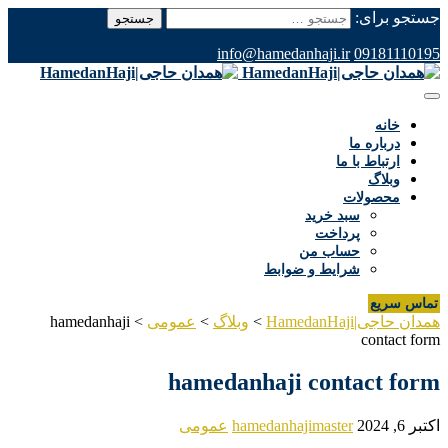
جستجو برای:
info@hamedanhaji.ir
09181110195
خانه
درباره ما
ارتباط با ما
وبلاگ
محصولات
سبد خرید
پرداخت
حساب من
شرایط و ضوابط
تماس سریع
همدان حاجی|HamedanHaji
>
وبلاگ
>
عمومی
>
hamedanhaji
contact form
hamedanhaji contact form
اکتبر 6, 2024
hamedanhajimaster
عمومی