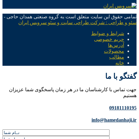
تمامی حقوق این سایت متعلق است به گروه صنعتی همدان حاجی -
سئو و طراحی : شرکت طراحی سایت و سئو سرویس ایران
شرایط و ضوابط
حریم خصوصی
آدرس‌ها
محصولات
مطالب
خانه
گفتگو با ما
جهت تماس با کارشناسان ما در هر زمان پاسخگوی شما عزیزان
هستیم
09181110195
info@hamedanhaji.ir