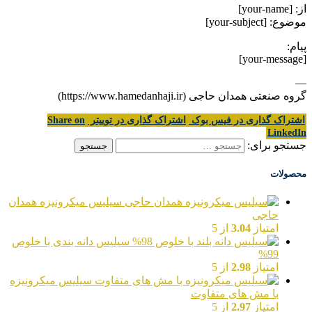
از: [your-name]
موضوع: [your-subject]
پیام:
[your-message]
—
گروه صنعتی همدان حاجی (https://www.hamedanhaji.ir)
اشتراک گذاری در فیس بوک
اشتراک گذاری در توییتر
Share on
LinkedIn
جستجو برای:
محصولات
سیلیس میکرونیزه همدان
حاجی
امتیاز
3.04
از 5
سیلیس دانه بندی با خلوص
99%
امتیاز
2.98
از 5
سیلیس میکرونیزه
با مش های متفاوت
امتیاز
2.97
از 5