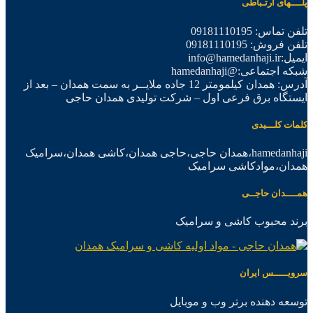
پلــــهای ارتـباطی
تلفن تماس: 09181110195
تلفن فروش: 09181110195
ایمیل:info@hamedanhaji.ir
شبکه اجتماعی:@hamedanhaji
آدرس: همدان کیلمومتر 12 جاده ملایــر به سمت همدان – بعد از
ایستگاه برق فرعی اول – شرکت تولیدی همدان حاجی
کلمات کلـــیدی
hamedanhaji،همدان حاجی،حاجی همدان،کاشی همدان،سرامیک
همدان،موادکاشی سرامیک
همــــدان حاجــی
برند محبوب کاشی و سرامیک
سرویـــــس ایران
توسعه دهنده برتر وب و موبایل