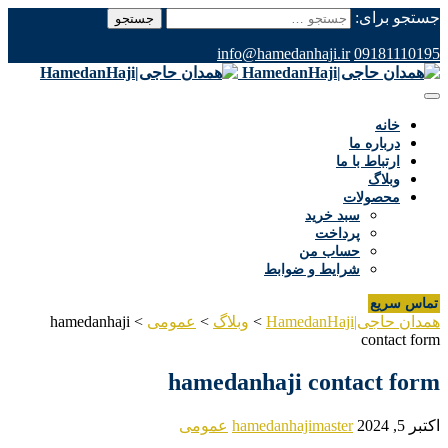
جستجو برای:
info@hamedanhaji.ir
09181110195
خانه
درباره ما
ارتباط با ما
وبلاگ
محصولات
سبد خرید
پرداخت
حساب من
شرایط و ضوابط
تماس سریع
همدان حاجی|HamedanHaji
>
وبلاگ
>
عمومی
>
hamedanhaji
contact form
hamedanhaji contact form
اکتبر 5, 2024
hamedanhajimaster
عمومی