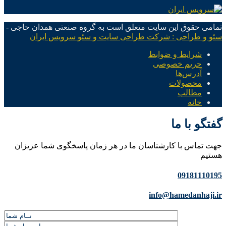
تمامی حقوق این سایت متعلق است به گروه صنعتی همدان حاجی -
سئو و طراحی : شرکت طراحی سایت و سئو سرویس ایران
شرایط و ضوابط
حریم خصوصی
آدرس‌ها
محصولات
مطالب
خانه
گفتگو با ما
جهت تماس با کارشناسان ما در هر زمان پاسخگوی شما عزیزان
هستیم
09181110195
info@hamedanhaji.ir