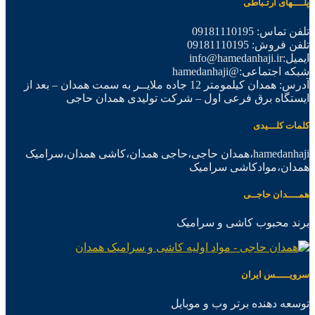
پلــــهای ارتـباطی
تلفن تماس: 09181110195
تلفن فروش: 09181110195
ایمیل:info@hamedanhaji.ir
شبکه اجتماعی:@hamedanhaji
آدرس: همدان کیلمومتر 12 جاده ملایــر به سمت همدان – بعد از
ایستگاه برق فرعی اول – شرکت تولیدی همدان حاجی
کلمات کلـــیدی
hamedanhaji،همدان حاجی،حاجی همدان،کاشی همدان،سرامیک
همدان،موادکاشی سرامیک
همــــدان حاجــی
برند محبوب کاشی و سرامیک
سرویـــــس ایران
توسعه دهنده برتر وب و موبایل