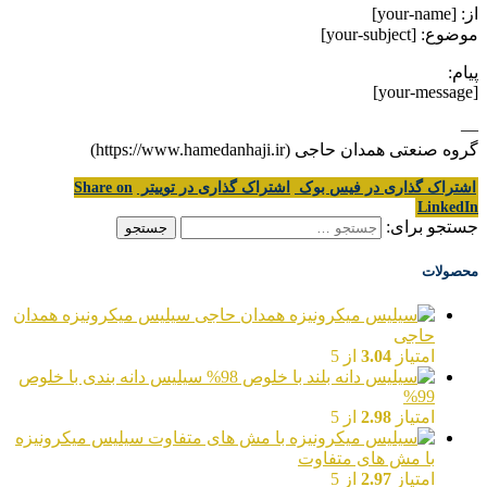
از: [your-name]
موضوع: [your-subject]
پیام:
[your-message]
—
گروه صنعتی همدان حاجی (https://www.hamedanhaji.ir)
اشتراک گذاری در فیس بوک
اشتراک گذاری در توییتر
Share on
LinkedIn
جستجو برای:
محصولات
سیلیس میکرونیزه همدان
حاجی
امتیاز
3.04
از 5
سیلیس دانه بندی با خلوص
99%
امتیاز
2.98
از 5
سیلیس میکرونیزه
با مش های متفاوت
امتیاز
2.97
از 5