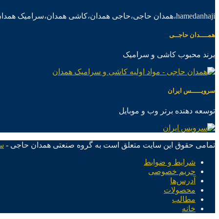
hamedanhaji،همدان حاجی،حاجی همدان،کاشی همدان،سرامیک همدان،موادکاشی سرامیک
همــــدان حاجــی
برند محبوب کاشی و سرامیک
سرویـــــس ایران
توسعه دهنده برتر وب و موبایل
تمامی حقوق این سایت متعلق است به گروه صنعتی همدان حاجی -
س
شرایط و ضوابط
حریم خصوصی
آدرس‌ها
محصولات
مطالب
خانه