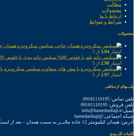
مطالب
محصولات
ارتباط با ما
شرایط و ضوابط
محصولات
سیلیس میکرونیزه همدان ح
امتیاز
3.04
از 5
سیلیس دانه بندی با خلوص 99%
امتیاز
2.98
از 5
سیلیس میکرونیزه با
امتیاز
2.97
از 5
پلــــهای ارتـباطی
تلفن تماس: 09181110195
تلفن فروش: 09181110195
ایمیل:info@hamedanhaji.ir
شبکه اجتماعی:@hamedanhaji
آدرس: همدان کیلمومتر 12 جاده ملایــر به سمت همدان – بعد از ایستگاه برق فرعی اول – شرکت تولیدی همدان حاجی
کلمات کلـــیدی