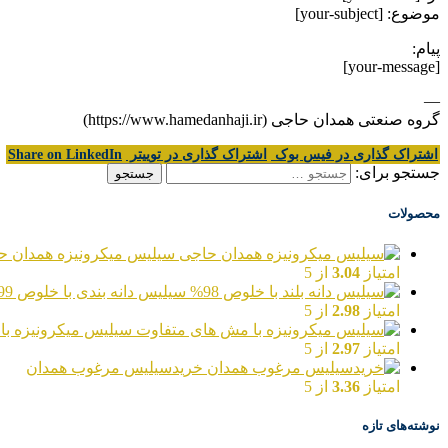
موضوع: [your-subject]
پیام:
[your-message]
—
گروه صنعتی همدان حاجی (https://www.hamedanhaji.ir)
اشتراک گذاری در فیس بوک
اشتراک گذاری در توییتر
Share on LinkedIn
جستجو برای:
محصولات
سیلیس میکرونیزه همدان ح
امتیاز
3.04
از 5
سیلیس دانه بندی با خلوص 99%
امتیاز
2.98
از 5
سیلیس میکرونیزه با
امتیاز
2.97
از 5
خریدسیلیس مرغوب همدان
امتیاز
3.36
از 5
نوشته‌های تازه