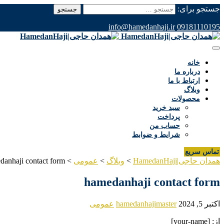
جستجو برای:
info@hamedanhaji.ir
09181110195
خانه
درباره ما
ارتباط با ما
وبلاگ
محصولات
سبد خرید
پرداخت
حساب من
شرایط و ضوابط
تماس سریع
همدان حاجی|HamedanHaji
>
وبلاگ
>
عمومی
>
danhaji contact form
hamedanhaji contact form
اکتبر 5, 2024
hamedanhajimaster
عمومی
از: [your-name]