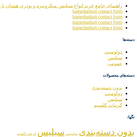
راهنمای جامع خرید انواع سیلیس میکرونیزه و پودری همدان با خ
hamedanhaji contact form
hamedanhaji contact form
hamedanhaji contact form
hamedanhaji contact form
دسته‌ها
دولومیت
سیلیس
عمومی
دسته‌های محصولات
بدون دسته‌بندی
دولومیت
سیلیس
کربنات کلسیم
تگها:
بدون دسته‌بندی
سیلیس
دولومیت
کربنات کلسیم