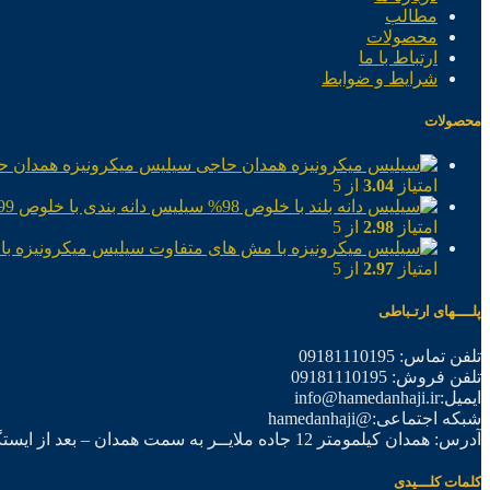
مطالب
محصولات
ارتباط با ما
شرایط و ضوابط
محصولات
سیلیس میکرونیزه همدان ح
امتیاز
3.04
از 5
سیلیس دانه بندی با خلوص 99%
امتیاز
2.98
از 5
سیلیس میکرونیزه با
امتیاز
2.97
از 5
پلــــهای ارتـباطی
تلفن تماس: 09181110195
تلفن فروش: 09181110195
ایمیل:info@hamedanhaji.ir
شبکه اجتماعی:@hamedanhaji
آدرس: همدان کیلمومتر 12 جاده ملایــر به سمت همدان – بعد از ایستگاه برق فرعی اول – شرکت تولیدی همدان حاجی
کلمات کلـــیدی