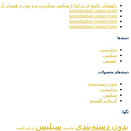
راهنمای جامع خرید انواع سیلیس میکرونیزه و پودری همدان با خ
hamedanhaji contact form
hamedanhaji contact form
hamedanhaji contact form
hamedanhaji contact form
دسته‌ها
دولومیت
سیلیس
عمومی
دسته‌های محصولات
بدون دسته‌بندی
دولومیت
سیلیس
کربنات کلسیم
تگها:
بدون دسته‌بندی
سیلیس
دولومیت
کربنات کلسیم