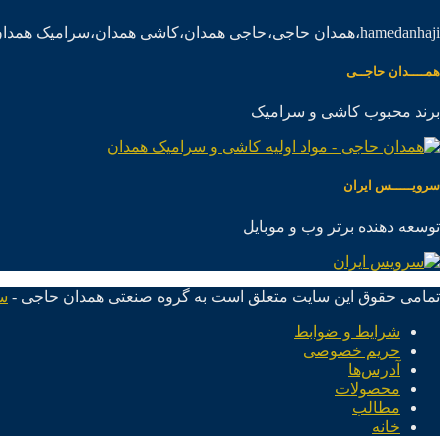
hamedanhaji،همدان حاجی،حاجی همدان،کاشی همدان،سرامیک همدان،موادکاشی سرامیک
همــــدان حاجــی
برند محبوب کاشی و سرامیک
سرویـــــس ایران
توسعه دهنده برتر وب و موبایل
تمامی حقوق این سایت متعلق است به گروه صنعتی همدان حاجی -
س
شرایط و ضوابط
حریم خصوصی
آدرس‌ها
محصولات
مطالب
خانه