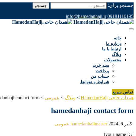
جستجو برای:
info@hamedanhaji.ir
09181110195
خانه
درباره ما
ارتباط با ما
وبلاگ
محصولات
سبد خرید
پرداخت
حساب من
شرایط و ضوابط
تماس سریع
همدان حاجی|HamedanHaji
>
وبلاگ
>
عمومی
>
danhaji contact form
hamedanhaji contact form
اکتبر 6, 2024
hamedanhajimaster
عمومی
از: [your-name]