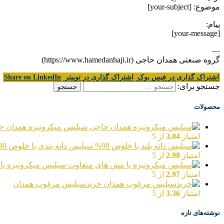
موضوع: [your-subject]
پیام:
[your-message]
—
گروه صنعتی همدان حاجی (https://www.hamedanhaji.ir)
اشتراک گذاری در فیس بوک
اشتراک گذاری در توییتر
Share on LinkedIn
جستجو برای:
محصولات
سیلیس میکرونیزه همدان ح
امتیاز
3.04
از 5
سیلیس دانه بندی با خلوص 99%
امتیاز
2.98
از 5
سیلیس میکرونیزه با
امتیاز
2.97
از 5
خریدسیلیس مرغوب همدان
امتیاز
3.36
از 5
نوشته‌های تازه