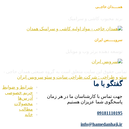
همــــدان حاجــی
برند محبوب کاشی و سرامیک
سرویـــــس ایران
توسعه دهنده برتر وب و موبایل
امی حقوق این سایت متعلق است به گروه صنعتی همدان حاجی -
و و طراحی : شرکت طراحی سایت و سئو سرویس ایران
گفتگو با ما
شرایط و ضوابط
حریم خصوصی
جهت تماس با کارشناسان ما در هر زمان
آدرس‌ها
پاسخگوی شما عزیزان هستیم
محصولات
مطالب
09181110195
خانه
info@hamedanhaji.ir