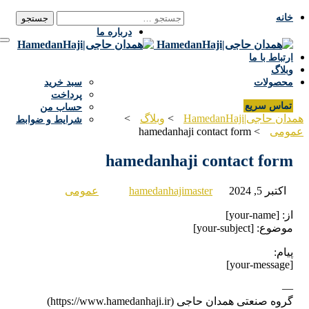
جستجو برای:
خانه
info@hamedanhaji.ir
091811101
درباره ما
ارتباط با ما
وبلاگ
محصولات
سبد خرید
پرداخت
تماس سریع
حساب من
ن حاجی|HamedanHaji
>
وبلاگ
>
شرایط و ضوابط
ومی
>
hamedanhaji contact form
hamedanhaji contact form
اکتبر 5, 2024
hamedanhajimaster
عمومی
از: [your-name]
موضوع: [your-subject]
پیام:
[your-message]
—
گروه صنعتی همدان حاجی (https://www.hamedanhaji.ir)