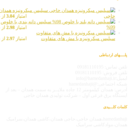
سیلیس میکرونیزه همدان
حاجی
امتیاز
3.04
از 5
سیلیس دانه بندی با خلوص
99%
امتیاز
2.98
از 5
سیلیس میکرونیزه با مش های متفاوت
امتیاز
2.97
از 5
پلــــهای ارتـباطی
تلفن تماس: 09181110195
تلفن فروش: 09181110195
ایمیل:info@hamedanhaji.ir
شبکه اجتماعی:@hamedanhaji
آدرس: همدان کیلمومتر 12 جاده ملایــر به سمت همدان – بعد از
ایستگاه برق فرعی اول – شرکت تولیدی همدان حاجی
کلمات کلـــیدی
hamedanhaji،همدان حاجی،حاجی همدان،کاشی همدان،سرامیک
همدان،موادکاشی سرامیک