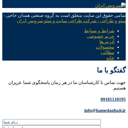
تمامی حقوق این سایت متعلق است به گروه صنعتی همدان حاجی -
سئو و طراحی : شرکت طراحی سایت و سئو سرویس ایران
شرایط و ضوابط
حریم خصوصی
آدرس‌ها
محصولات
مطالب
خانه
گفتگو با ما
جهت تماس با کارشناسان ما در هر زمان پاسخگوی شما عزیزان
هستیم
09181110195
info@hamedanhaji.ir