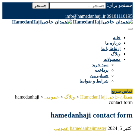
جستجو برای:
info@hamedanhaji.ir
09181110195
خانه
درباره ما
ارتباط با ما
وبلاگ
محصولات
سبد خرید
پرداخت
حساب من
شرایط و ضوابط
تماس سریع
همدان حاجی|HamedanHaji
>
وبلاگ
>
عمومی
>
hamedanhaji
contact form
hamedanhaji contact form
اکتبر 5, 2024
hamedanhajimaster
عمومی