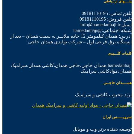
پلــــهای ارتـباطی
تلفن تماس: 09181110195
تلفن فروش: 09181110195
ایمیل:info@hamedanhaji.ir
شبکه اجتماعی:@hamedanhaji
آدرس: همدان کیلمومتر 12 جاده ملایــر به سمت همدان – بعد از
ایستگاه برق فرعی اول – شرکت تولیدی همدان حاجی
کلمات کلـــیدی
hamedanhaji،همدان حاجی،حاجی همدان،کاشی همدان،سرامیک
همدان،موادکاشی سرامیک
همــــدان حاجــی
برند محبوب کاشی و سرامیک
سرویـــــس ایران
توسعه دهنده برتر وب و موبایل