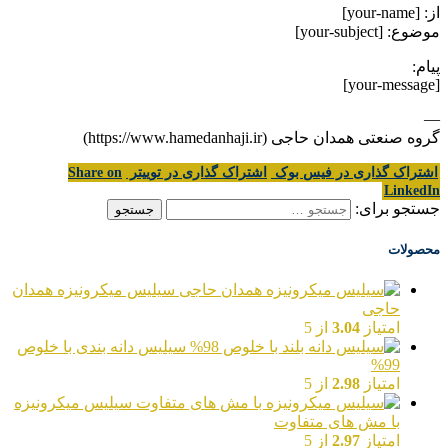
از: [your-name]
موضوع: [your-subject]
پیام:
[your-message]
—
گروه صنعتی همدان حاجی (https://www.hamedanhaji.ir)
اشتراک گذاری در فیس بوک
اشتراک گذاری در توییتر
Share on
LinkedIn
جستجو برای:
محصولات
سیلیس میکرونیزه همدان
حاجی
امتیاز
3.04
از 5
سیلیس دانه بندی با خلوص
99%
امتیاز
2.98
از 5
سیلیس میکرونیزه
با مش های متفاوت
امتیاز
2.97
از 5