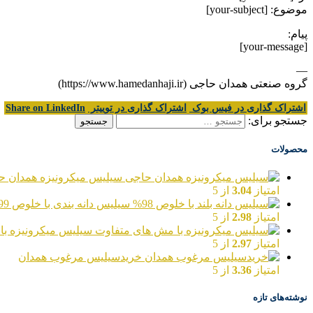
موضوع: [your-subject]
پیام:
[your-message]
—
گروه صنعتی همدان حاجی (https://www.hamedanhaji.ir)
اشتراک گذاری در فیس بوک
اشتراک گذاری در توییتر
Share on LinkedIn
جستجو برای:
محصولات
سیلیس میکرونیزه همدان ح
امتیاز
3.04
از 5
سیلیس دانه بندی با خلوص 99%
امتیاز
2.98
از 5
سیلیس میکرونیزه با
امتیاز
2.97
از 5
خریدسیلیس مرغوب همدان
امتیاز
3.36
از 5
نوشته‌های تازه