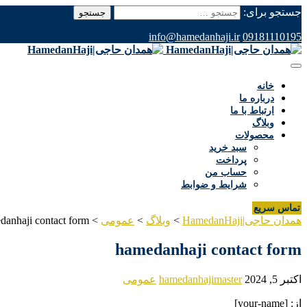
جستجو برای:
info@hamedanhaji.ir
09181110195
خانه
درباره ما
ارتباط با ما
وبلاگ
محصولات
سبد خرید
پرداخت
حساب من
شرایط و ضوابط
تماس سریع
همدان حاجی|HamedanHaji
>
وبلاگ
>
عمومی
>
danhaji contact form
hamedanhaji contact form
اکتبر 5, 2024
hamedanhajimaster
عمومی
از: [your-name]