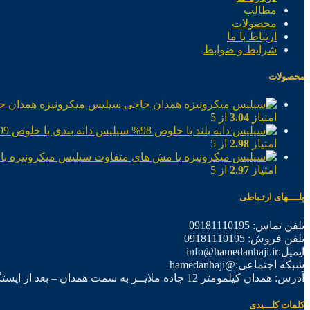
مطالب
محصولات
ارتباط با ما
شرایط و ضوابط
محصولات
سیلیس میکرونیزه همدان ح
امتیاز
3.04
از 5
سیلیس دانه بندی با خلوص 99%
امتیاز
2.98
از 5
سیلیس میکرونیزه با
امتیاز
2.97
از 5
پلــــهای ارتـباطی
تلفن تماس: 09181110195
تلفن فروش: 09181110195
ایمیل:info@hamedanhaji.ir
شبکه اجتماعی:@hamedanhaji
آدرس: همدان کیلمومتر 12 جاده ملایــر به سمت همدان – بعد از ایستگاه برق فرعی اول – شرکت تولیدی همدان حاجی
کلمات کلـــیدی