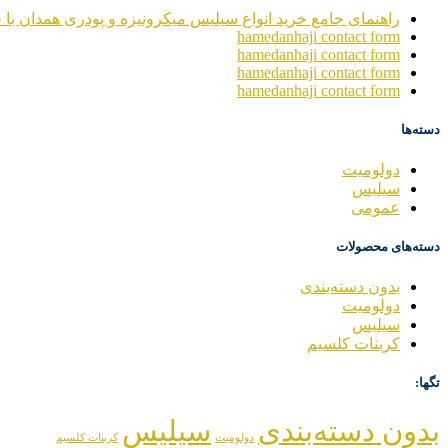
راهنمای جامع خرید انواع سیلیس میکرونیزه و پودری همدان با خ
hamedanhaji contact form
hamedanhaji contact form
hamedanhaji contact form
hamedanhaji contact form
دسته‌ها
دولومیت
سیلیس
عمومی
دسته‌های محصولات
بدون دسته‌بندی
دولومیت
سیلیس
کربنات کلسیم
تگها:
بدون دسته‌بندی
سیلیس
دولومیت
کربنات کلسیم