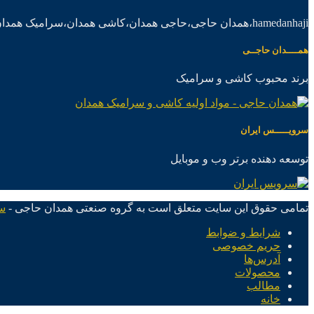
hamedanhaji،همدان حاجی،حاجی همدان،کاشی همدان،سرامیک همدان،موادکاشی سرامیک
همــــدان حاجــی
برند محبوب کاشی و سرامیک
سرویـــــس ایران
توسعه دهنده برتر وب و موبایل
تمامی حقوق این سایت متعلق است به گروه صنعتی همدان حاجی -
س
شرایط و ضوابط
حریم خصوصی
آدرس‌ها
محصولات
مطالب
خانه