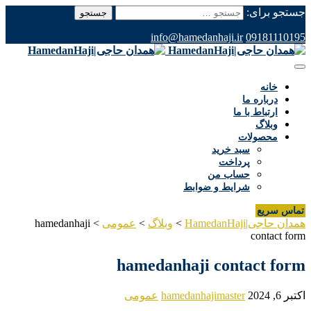
جستجو برای:
info@hamedanhaji.ir
09181110195
خانه
درباره ما
ارتباط با ما
وبلاگ
محصولات
سبد خرید
پرداخت
حساب من
شرایط و ضوابط
تماس سریع
همدان حاجی|HamedanHaji
>
وبلاگ
>
عمومی
>
hamedanhaji
contact form
hamedanhaji contact form
اکتبر 6, 2024
hamedanhajimaster
عمومی