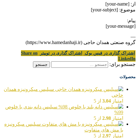
از: [your-name]
موضوع: [your-subject]
پیام:
[your-message]
—
گروه صنعتی همدان حاجی (https://www.hamedanhaji.ir)
اشتراک گذاری در فیس بوک
اشتراک گذاری در توییتر
Share on
LinkedIn
جستجو برای:
محصولات
سیلیس میکرونیزه همدان
حاجی
امتیاز
3.04
از 5
سیلیس دانه بندی با خلوص
99%
امتیاز
2.98
از 5
سیلیس میکرونیزه
با مش های متفاوت
امتیاز
2.97
از 5