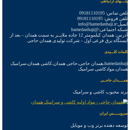
پلــــهای ارتـباطی
تلفن تماس: 09181110195
تلفن فروش: 09181110195
ایمیل:info@hamedanhaji.ir
شبکه اجتماعی:@hamedanhaji
آدرس: همدان کیلمومتر 12 جاده ملایــر به سمت همدان – بعد از
ایستگاه برق فرعی اول – شرکت تولیدی همدان حاجی
کلمات کلـــیدی
hamedanhaji،همدان حاجی،حاجی همدان،کاشی همدان،سرامیک
همدان،موادکاشی سرامیک
همــــدان حاجــی
برند محبوب کاشی و سرامیک
سرویـــــس ایران
توسعه دهنده برتر وب و موبایل