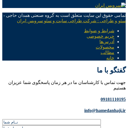
تمامی حقوق این سایت متعلق است به گروه صنعتی همدان حاجی -
سئو و طراحی : شرکت طراحی سایت و سئو سرویس ایران
شرایط و ضوابط
حریم خصوصی
آدرس‌ها
محصولات
مطالب
خانه
گفتگو با ما
جهت تماس با کارشناسان ما در هر زمان پاسخگوی شما عزیزان
هستیم
09181110195
info@hamedanhaji.ir