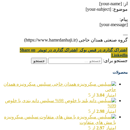
از: [your-name]
موضوع: [your-subject]
پیام:
[your-message]
—
گروه صنعتی همدان حاجی (https://www.hamedanhaji.ir)
اشتراک گذاری در فیس بوک
اشتراک گذاری در توییتر
Share on
LinkedIn
جستجو برای:
محصولات
سیلیس میکرونیزه همدان
حاجی
امتیاز
3.04
از 5
سیلیس دانه بندی با خلوص
99%
امتیاز
2.98
از 5
سیلیس میکرونیزه
با مش های متفاوت
امتیاز
2.97
از 5