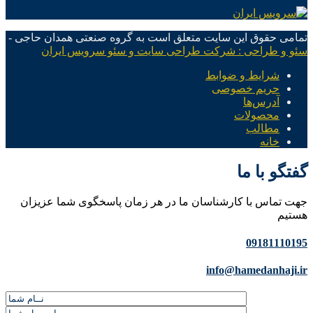
تمامی حقوق این سایت متعلق است به گروه صنعتی همدان حاجی -
سئو و طراحی : شرکت طراحی سایت و سئو سرویس ایران
شرایط و ضوابط
حریم خصوصی
آدرس‌ها
محصولات
مطالب
خانه
گفتگو با ما
جهت تماس با کارشناسان ما در هر زمان پاسخگوی شما عزیزان
هستیم
09181110195
info@hamedanhaji.ir