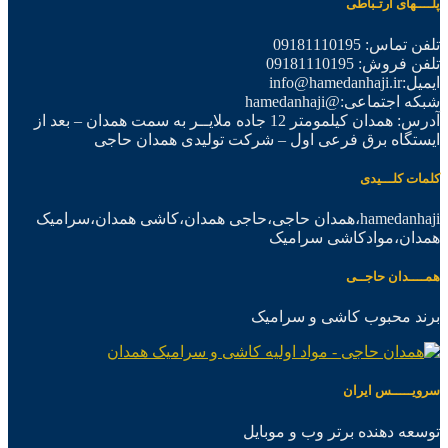
پلــــهای ارتـباطی
تلفن تماس: 09181110195
تلفن فروش: 09181110195
ایمیل:info@hamedanhaji.ir
شبکه اجتماعی:@hamedanhaji
آدرس: همدان کیلمومتر 12 جاده ملایــر به سمت همدان – بعد از
ایستگاه برق فرعی اول – شرکت تولیدی همدان حاجی
کلمات کلـــیدی
hamedanhaji،همدان حاجی،حاجی همدان،کاشی همدان،سرامیک
همدان،موادکاشی سرامیک
همــــدان حاجــی
برند محبوب کاشی و سرامیک
سرویـــــس ایران
توسعه دهنده برتر وب و موبایل