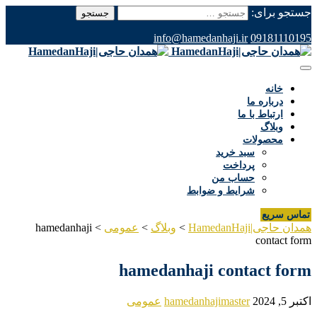
جستجو برای:
info@hamedanhaji.ir
09181110195
خانه
درباره ما
ارتباط با ما
وبلاگ
محصولات
سبد خرید
پرداخت
حساب من
شرایط و ضوابط
تماس سریع
همدان حاجی|HamedanHaji
>
وبلاگ
>
عمومی
>
hamedanhaji
contact form
hamedanhaji contact form
اکتبر 5, 2024
hamedanhajimaster
عمومی