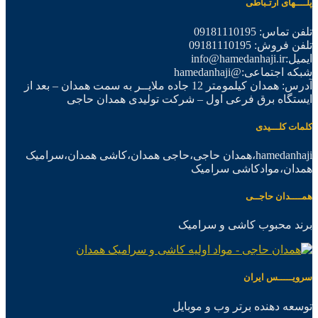
پلــــهای ارتـباطی
تلفن تماس: 09181110195
تلفن فروش: 09181110195
ایمیل:info@hamedanhaji.ir
شبکه اجتماعی:@hamedanhaji
آدرس: همدان کیلمومتر 12 جاده ملایــر به سمت همدان – بعد از
ایستگاه برق فرعی اول – شرکت تولیدی همدان حاجی
کلمات کلـــیدی
hamedanhaji،همدان حاجی،حاجی همدان،کاشی همدان،سرامیک
همدان،موادکاشی سرامیک
همــــدان حاجــی
برند محبوب کاشی و سرامیک
سرویـــــس ایران
توسعه دهنده برتر وب و موبایل