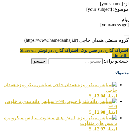
از: [your-name]
موضوع: [your-subject]
پیام:
[your-message]
—
گروه صنعتی همدان حاجی (https://www.hamedanhaji.ir)
اشتراک گذاری در فیس بوک
اشتراک گذاری در توییتر
Share on
LinkedIn
جستجو برای:
محصولات
سیلیس میکرونیزه همدان
حاجی
امتیاز
3.04
از 5
سیلیس دانه بندی با خلوص
99%
امتیاز
2.98
از 5
سیلیس میکرونیزه
با مش های متفاوت
امتیاز
2.97
از 5