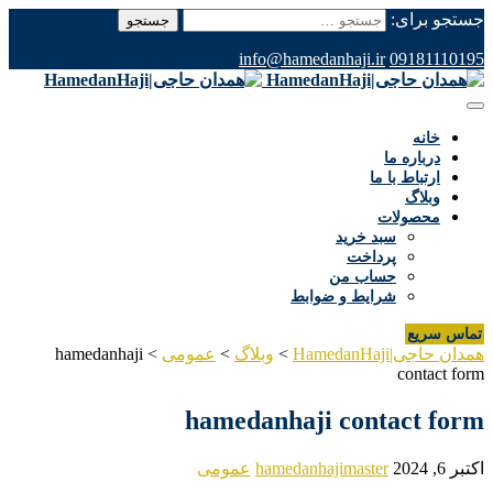
جستجو برای:
info@hamedanhaji.ir
09181110195
خانه
درباره ما
ارتباط با ما
وبلاگ
محصولات
سبد خرید
پرداخت
حساب من
شرایط و ضوابط
تماس سریع
همدان حاجی|HamedanHaji
>
وبلاگ
>
عمومی
>
hamedanhaji
contact form
hamedanhaji contact form
اکتبر 6, 2024
hamedanhajimaster
عمومی