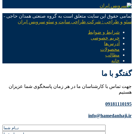
تمامی حقوق این سایت متعلق است به گروه صنعتی همدان حاجی -
سئو و طراحی : شرکت طراحی سایت و سئو سرویس ایران
شرایط و ضوابط
حریم خصوصی
آدرس‌ها
محصولات
مطالب
خانه
گفتگو با ما
جهت تماس با کارشناسان ما در هر زمان پاسخگوی شما عزیزان
هستیم
09181110195
info@hamedanhaji.ir