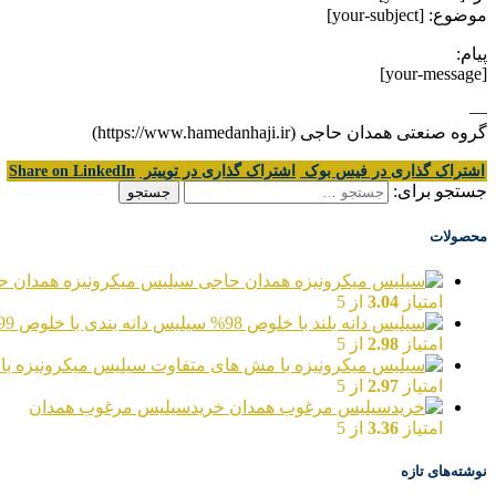
موضوع: [your-subject]
پیام:
[your-message]
—
گروه صنعتی همدان حاجی (https://www.hamedanhaji.ir)
اشتراک گذاری در فیس بوک
اشتراک گذاری در توییتر
Share on LinkedIn
جستجو برای:
محصولات
سیلیس میکرونیزه همدان ح
امتیاز
3.04
از 5
سیلیس دانه بندی با خلوص 99%
امتیاز
2.98
از 5
سیلیس میکرونیزه با
امتیاز
2.97
از 5
خریدسیلیس مرغوب همدان
امتیاز
3.36
از 5
نوشته‌های تازه