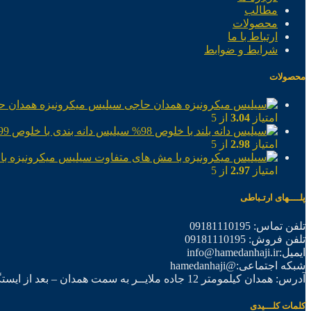
مطالب
محصولات
ارتباط با ما
شرایط و ضوابط
محصولات
سیلیس میکرونیزه همدان ح
امتیاز
3.04
از 5
سیلیس دانه بندی با خلوص 99%
امتیاز
2.98
از 5
سیلیس میکرونیزه با
امتیاز
2.97
از 5
پلــــهای ارتـباطی
تلفن تماس: 09181110195
تلفن فروش: 09181110195
ایمیل:info@hamedanhaji.ir
شبکه اجتماعی:@hamedanhaji
آدرس: همدان کیلمومتر 12 جاده ملایــر به سمت همدان – بعد از ایستگاه برق فرعی اول – شرکت تولیدی همدان حاجی
کلمات کلـــیدی