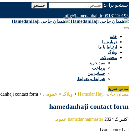
جستجو برای:
info@hamedanhaji.ir
09181110195
خانه
درباره ما
ارتباط با ما
وبلاگ
محصولات
سبد خرید
پرداخت
حساب من
شرایط و ضوابط
تماس سریع
همدان حاجی|HamedanHaji
>
وبلاگ
>
عمومی
>
danhaji contact form
hamedanhaji contact form
اکتبر 5, 2024
hamedanhajimaster
عمومی
از: [your-name]