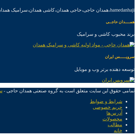
hamedanhaji،همدان حاجی،حاجی همدان،کاشی همدان،سرامیک همدان،موادکاشی سرامیک
همــــدان حاجــی
برند محبوب کاشی و سرامیک
سرویـــــس ایران
توسعه دهنده برتر وب و موبایل
تمامی حقوق این سایت متعلق است به گروه صنعتی همدان حاجی -
س
شرایط و ضوابط
حریم خصوصی
آدرس‌ها
محصولات
مطالب
خانه