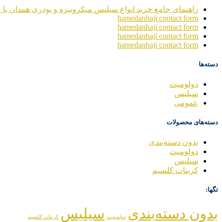
راهنمای جامع خرید انواع سیلیس میکرونیزه و پودری همدان با خ
hamedanhaji contact form
hamedanhaji contact form
hamedanhaji contact form
hamedanhaji contact form
دسته‌ها
دولومیت
سیلیس
عمومی
دسته‌های محصولات
بدون دسته‌بندی
دولومیت
سیلیس
کربنات کلسیم
تگها:
بدون دسته‌بندی
سیلیس
دولومیت
کربنات کلسیم