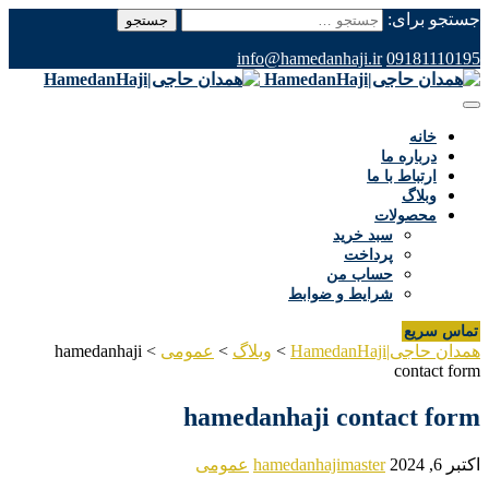
جستجو برای:
info@hamedanhaji.ir
09181110195
خانه
درباره ما
ارتباط با ما
وبلاگ
محصولات
سبد خرید
پرداخت
حساب من
شرایط و ضوابط
تماس سریع
همدان حاجی|HamedanHaji
>
وبلاگ
>
عمومی
>
hamedanhaji
contact form
hamedanhaji contact form
اکتبر 6, 2024
hamedanhajimaster
عمومی