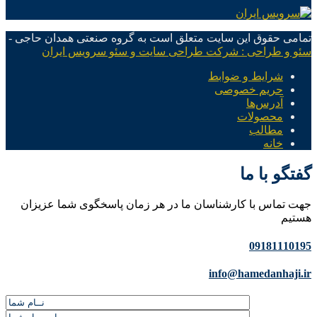
تمامی حقوق این سایت متعلق است به گروه صنعتی همدان حاجی -
سئو و طراحی : شرکت طراحی سایت و سئو سرویس ایران
شرایط و ضوابط
حریم خصوصی
آدرس‌ها
محصولات
مطالب
خانه
گفتگو با ما
جهت تماس با کارشناسان ما در هر زمان پاسخگوی شما عزیزان
هستیم
09181110195
info@hamedanhaji.ir