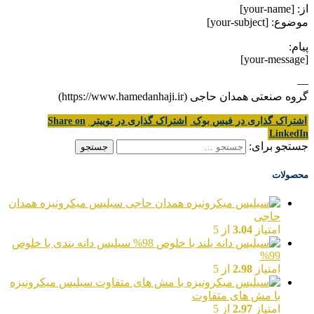
از: [your-name]
موضوع: [your-subject]
پیام:
[your-message]
—
گروه صنعتی همدان حاجی (https://www.hamedanhaji.ir)
اشتراک گذاری در فیس بوک
اشتراک گذاری در توییتر
Share on
LinkedIn
جستجو برای:
محصولات
سیلیس میکرونیزه همدان
حاجی
امتیاز
3.04
از 5
سیلیس دانه بندی با خلوص
99%
امتیاز
2.98
از 5
سیلیس میکرونیزه
با مش های متفاوت
امتیاز
2.97
از 5