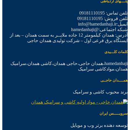
پلــــهای ارتـباطی
تلفن تماس: 09181110195
تلفن فروش: 09181110195
ایمیل:info@hamedanhaji.ir
شبکه اجتماعی:@hamedanhaji
آدرس: همدان کیلمومتر 12 جاده ملایــر به سمت همدان – بعد از
ایستگاه برق فرعی اول – شرکت تولیدی همدان حاجی
کلمات کلـــیدی
hamedanhaji،همدان حاجی،حاجی همدان،کاشی همدان،سرامیک
همدان،موادکاشی سرامیک
همــــدان حاجــی
برند محبوب کاشی و سرامیک
سرویـــــس ایران
توسعه دهنده برتر وب و موبایل