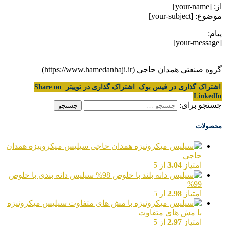
از: [your-name]
موضوع: [your-subject]
پیام:
[your-message]
—
گروه صنعتی همدان حاجی (https://www.hamedanhaji.ir)
اشتراک گذاری در فیس بوک
اشتراک گذاری در توییتر
Share on
LinkedIn
جستجو برای:
محصولات
سیلیس میکرونیزه همدان
حاجی
امتیاز
3.04
از 5
سیلیس دانه بندی با خلوص
99%
امتیاز
2.98
از 5
سیلیس میکرونیزه
با مش های متفاوت
امتیاز
2.97
از 5