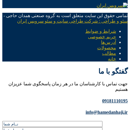
تمامی حقوق این سایت متعلق است به گروه صنعتی همدان حاجی -
سئو و طراحی : شرکت طراحی سایت و سئو سرویس ایران
شرایط و ضوابط
حریم خصوصی
آدرس‌ها
محصولات
مطالب
خانه
گفتگو با ما
جهت تماس با کارشناسان ما در هر زمان پاسخگوی شما عزیزان
هستیم
09181110195
info@hamedanhaji.ir