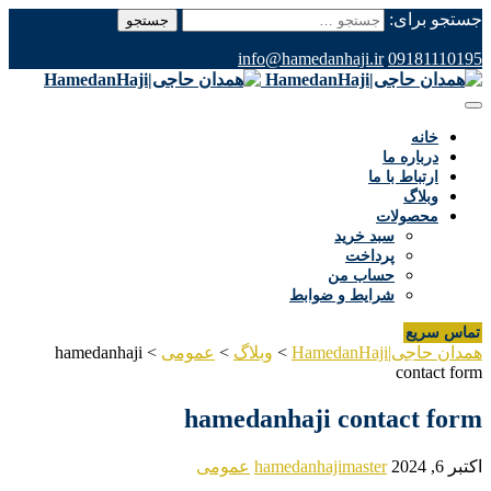
جستجو برای:
info@hamedanhaji.ir
09181110195
خانه
درباره ما
ارتباط با ما
وبلاگ
محصولات
سبد خرید
پرداخت
حساب من
شرایط و ضوابط
تماس سریع
همدان حاجی|HamedanHaji
>
وبلاگ
>
عمومی
>
hamedanhaji
contact form
hamedanhaji contact form
اکتبر 6, 2024
hamedanhajimaster
عمومی