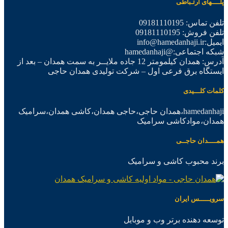
پلــــهای ارتـباطی
تلفن تماس: 09181110195
تلفن فروش: 09181110195
ایمیل:info@hamedanhaji.ir
شبکه اجتماعی:@hamedanhaji
آدرس: همدان کیلمومتر 12 جاده ملایــر به سمت همدان – بعد از
ایستگاه برق فرعی اول – شرکت تولیدی همدان حاجی
کلمات کلـــیدی
hamedanhaji،همدان حاجی،حاجی همدان،کاشی همدان،سرامیک
همدان،موادکاشی سرامیک
همــــدان حاجــی
برند محبوب کاشی و سرامیک
سرویـــــس ایران
توسعه دهنده برتر وب و موبایل