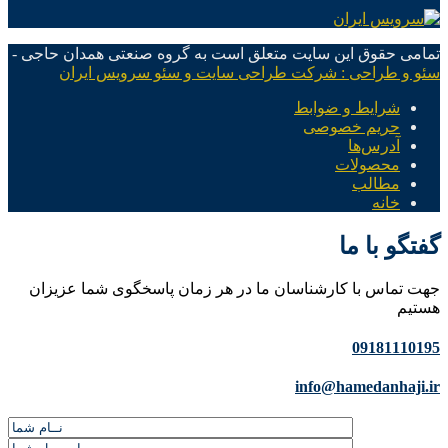
تمامی حقوق این سایت متعلق است به گروه صنعتی همدان حاجی -
سئو و طراحی : شرکت طراحی سایت و سئو سرویس ایران
شرایط و ضوابط
حریم خصوصی
آدرس‌ها
محصولات
مطالب
خانه
گفتگو با ما
جهت تماس با کارشناسان ما در هر زمان پاسخگوی شما عزیزان
هستیم
09181110195
info@hamedanhaji.ir