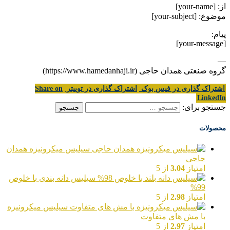
از: [your-name]
موضوع: [your-subject]
پیام:
[your-message]
—
گروه صنعتی همدان حاجی (https://www.hamedanhaji.ir)
اشتراک گذاری در فیس بوک
اشتراک گذاری در توییتر
Share on
LinkedIn
جستجو برای:
محصولات
سیلیس میکرونیزه همدان
حاجی
امتیاز
3.04
از 5
سیلیس دانه بندی با خلوص
99%
امتیاز
2.98
از 5
سیلیس میکرونیزه
با مش های متفاوت
امتیاز
2.97
از 5