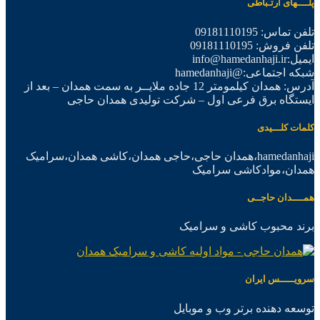
پلــــهای ارتـباطی
تلفن تماس: 09181110195
تلفن فروش: 09181110195
ایمیل:info@hamedanhaji.ir
شبکه اجتماعی:@hamedanhaji
آدرس: همدان کیلمومتر 12 جاده ملایــر به سمت همدان – بعد از
ایستگاه برق فرعی اول – شرکت تولیدی همدان حاجی
کلمات کلـــیدی
hamedanhaji،همدان حاجی،حاجی همدان،کاشی همدان،سرامیک
همدان،موادکاشی سرامیک
همــــدان حاجــی
برند محبوب کاشی و سرامیک
سرویـــــس ایران
توسعه دهنده برتر وب و موبایل