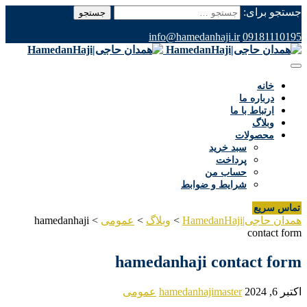
جستجو برای:
info@hamedanhaji.ir
09181110195
خانه
درباره ما
ارتباط با ما
وبلاگ
محصولات
سبد خرید
پرداخت
حساب من
شرایط و ضوابط
تماس سریع
همدان حاجی|HamedanHaji
>
وبلاگ
>
عمومی
>
hamedanhaji
contact form
hamedanhaji contact form
اکتبر 6, 2024
hamedanhajimaster
عمومی