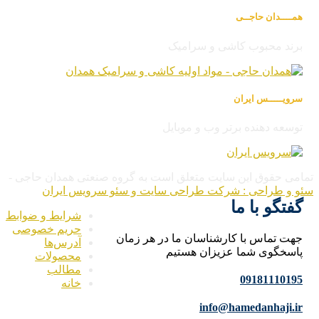
همــــدان حاجــی
برند محبوب کاشی و سرامیک
سرویـــــس ایران
توسعه دهنده برتر وب و موبایل
امی حقوق این سایت متعلق است به گروه صنعتی همدان حاجی -
و و طراحی : شرکت طراحی سایت و سئو سرویس ایران
گفتگو با ما
شرایط و ضوابط
حریم خصوصی
جهت تماس با کارشناسان ما در هر زمان
آدرس‌ها
پاسخگوی شما عزیزان هستیم
محصولات
مطالب
09181110195
خانه
info@hamedanhaji.ir