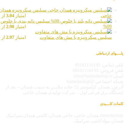
سیلیس میکرونیزه همدان
حاجی
امتیاز
3.04
از 5
سیلیس دانه بندی با خلوص
99%
امتیاز
2.98
از 5
سیلیس میکرونیزه با مش های متفاوت
امتیاز
2.97
از 5
پلــــهای ارتـباطی
تلفن تماس: 09181110195
تلفن فروش: 09181110195
ایمیل:info@hamedanhaji.ir
شبکه اجتماعی:@hamedanhaji
آدرس: همدان کیلمومتر 12 جاده ملایــر به سمت همدان – بعد از
ایستگاه برق فرعی اول – شرکت تولیدی همدان حاجی
کلمات کلـــیدی
hamedanhaji،همدان حاجی،حاجی همدان،کاشی همدان،سرامیک
همدان،موادکاشی سرامیک