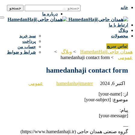
جستجو برای:
خانه
info@hamedanhaji.ir
091811101
درباره ما
ارتباط با ما
وبلاگ
محصولات
سبد خرید
پرداخت
تماس سریع
حساب من
ن حاجی|HamedanHaji
>
وبلاگ
>
شرایط و ضوابط
ومی
>
hamedanhaji contact form
hamedanhaji contact form
اکتبر 6, 2024
hamedanhajimaster
عمومی
از: [your-name]
موضوع: [your-subject]
پیام:
[your-message]
—
گروه صنعتی همدان حاجی (https://www.hamedanhaji.ir)