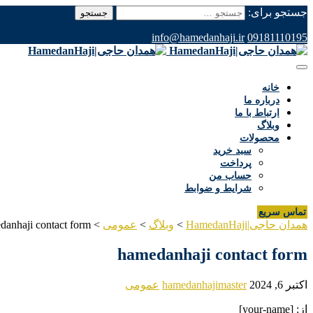
جستجو برای:
info@hamedanhaji.ir
09181110195
خانه
درباره ما
ارتباط با ما
وبلاگ
محصولات
سبد خرید
پرداخت
حساب من
شرایط و ضوابط
تماس سریع
همدان حاجی|HamedanHaji
>
وبلاگ
>
عمومی
>
danhaji contact form
hamedanhaji contact form
اکتبر 6, 2024
hamedanhajimaster
عمومی
از: [your-name]