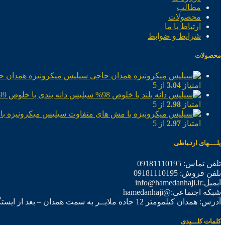
مطالب
محصولات
ارتباط با ما
شرایط و ضوابط
محصولات
سیلیس میکرونیزه همدان ح
امتیاز
3.04
از 5
سیلیس دانه بندی با خلوص 99%
امتیاز
2.98
از 5
سیلیس میکرونیزه با
امتیاز
2.97
از 5
پلــــهای ارتـباطی
تلفن تماس: 09181110195
تلفن فروش: 09181110195
ایمیل:info@hamedanhaji.ir
شبکه اجتماعی:@hamedanhaji
آدرس: همدان کیلمومتر 12 جاده ملایــر به سمت همدان – بعد از ایستگاه برق فرعی اول – شرکت تولیدی همدان حاجی
کلمات کلـــیدی