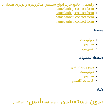
راهنمای جامع خرید انواع سیلیس میکرونیزه و پودری همدان با خ
hamedanhaji contact form
hamedanhaji contact form
hamedanhaji contact form
hamedanhaji contact form
دسته‌ها
دولومیت
سیلیس
عمومی
دسته‌های محصولات
بدون دسته‌بندی
دولومیت
سیلیس
کربنات کلسیم
تگها:
بدون دسته‌بندی
سیلیس
دولومیت
کربنات کلسیم