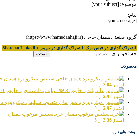
موضوع: [your-subject]
پیام:
[your-message]
—
گروه صنعتی همدان حاجی (https://www.hamedanhaji.ir)
اشتراک گذاری در فیس بوک
اشتراک گذاری در توییتر
Share on LinkedIn
جستجو برای:
محصولات
سیلیس میکرونیزه همدان ح
امتیاز
3.04
از 5
سیلیس دانه بندی با خلوص 99%
امتیاز
2.98
از 5
سیلیس میکرونیزه با
امتیاز
2.97
از 5
خریدسیلیس مرغوب همدان
امتیاز
3.36
از 5
نوشته‌های تازه