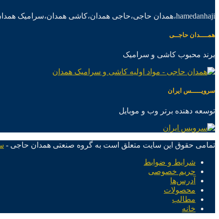
hamedanhaji،همدان حاجی،حاجی همدان،کاشی همدان،سرامیک همدان،موادکاشی سرامیک
همــــدان حاجــی
برند محبوب کاشی و سرامیک
سرویـــــس ایران
توسعه دهنده برتر وب و موبایل
تمامی حقوق این سایت متعلق است به گروه صنعتی همدان حاجی -
س
شرایط و ضوابط
حریم خصوصی
آدرس‌ها
محصولات
مطالب
خانه