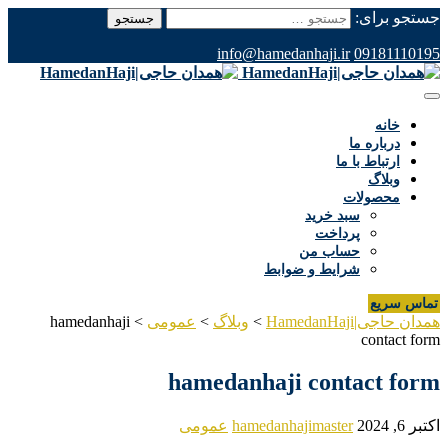
جستجو برای:
info@hamedanhaji.ir
09181110195
خانه
درباره ما
ارتباط با ما
وبلاگ
محصولات
سبد خرید
پرداخت
حساب من
شرایط و ضوابط
تماس سریع
همدان حاجی|HamedanHaji
>
وبلاگ
>
عمومی
>
hamedanhaji
contact form
hamedanhaji contact form
اکتبر 6, 2024
hamedanhajimaster
عمومی