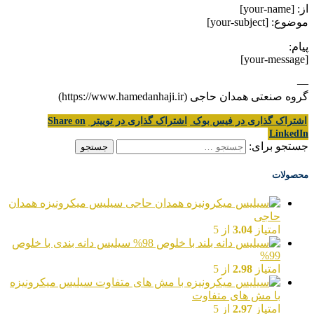
از: [your-name]
موضوع: [your-subject]
پیام:
[your-message]
—
گروه صنعتی همدان حاجی (https://www.hamedanhaji.ir)
اشتراک گذاری در فیس بوک
اشتراک گذاری در توییتر
Share on
LinkedIn
جستجو برای:
محصولات
سیلیس میکرونیزه همدان
حاجی
امتیاز
3.04
از 5
سیلیس دانه بندی با خلوص
99%
امتیاز
2.98
از 5
سیلیس میکرونیزه
با مش های متفاوت
امتیاز
2.97
از 5