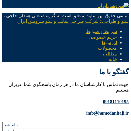
تمامی حقوق این سایت متعلق است به گروه صنعتی همدان حاجی -
سئو و طراحی : شرکت طراحی سایت و سئو سرویس ایران
شرایط و ضوابط
حریم خصوصی
آدرس‌ها
محصولات
مطالب
خانه
گفتگو با ما
جهت تماس با کارشناسان ما در هر زمان پاسخگوی شما عزیزان
هستیم
09181110195
info@hamedanhaji.ir