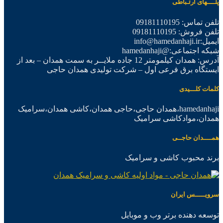
پلــــهای ارتـباطی
تلفن تماس: 09181110195
تلفن فروش: 09181110195
ایمیل:info@hamedanhaji.ir
شبکه اجتماعی:@hamedanhaji
آدرس: همدان کیلمومتر 12 جاده ملایــر به سمت همدان – بعد از
ایستگاه برق فرعی اول – شرکت تولیدی همدان حاجی
کلمات کلـــیدی
hamedanhaji،همدان حاجی،حاجی همدان،کاشی همدان،سرامیک
همدان،موادکاشی سرامیک
همــــدان حاجــی
برند محبوب کاشی و سرامیک
سرویـــــس ایران
توسعه دهنده برتر وب و موبایل