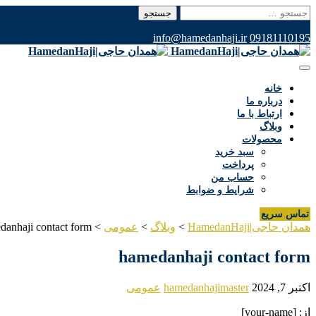
جستجو
برای:
info@hamedanhaji.ir
09181110195
خانه
درباره ما
ارتباط با ما
وبلاگ
محصولات
سبد خرید
پرداخت
حساب من
شرایط و ضوابط
تماس سریع
همدان حاجی|HamedanHaji
>
وبلاگ
>
عمومی
>
danhaji contact form
hamedanhaji contact form
اکتبر 7, 2024
hamedanhajimaster
عمومی
از: [your-name]