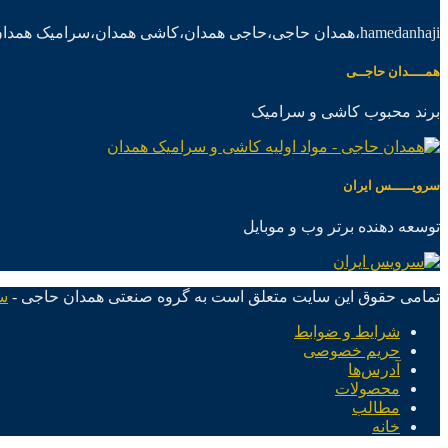
hamedanhaji،همدان حاجی،حاجی همدان،کاشی همدان،سرامیک همدان،موادکاشی سرامیک
همــــدان حاجــی
برند محبوب کاشی و سرامیک
سرویـــــس ایران
توسعه دهنده برتر وب و موبایل
تمامی حقوق این سایت متعلق است به گروه صنعتی همدان حاجی -
س
شرایط و ضوابط
حریم خصوصی
آدرس‌ها
محصولات
مطالب
خانه