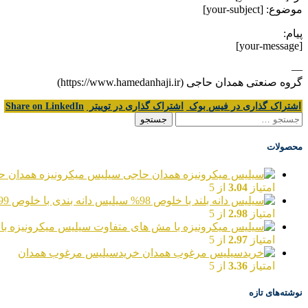
موضوع: [your-subject]
پیام:
[your-message]
—
گروه صنعتی همدان حاجی (https://www.hamedanhaji.ir)
اشتراک گذاری در فیس بوک
اشتراک گذاری در توییتر
Share on LinkedIn
جستجو
برای:
محصولات
سیلیس میکرونیزه همدان ح
امتیاز
3.04
از 5
سیلیس دانه بندی با خلوص 99%
امتیاز
2.98
از 5
سیلیس میکرونیزه با
امتیاز
2.97
از 5
خریدسیلیس مرغوب همدان
امتیاز
3.36
از 5
نوشته‌های تازه