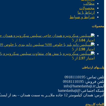
مطالب
محصولات
ارتباط با ما
شرایط و ضوابط
محصولات
سیلیس میکرونیزه همدان ح
امتیاز
3.04
از 5
سیلیس دانه بندی با خلوص 99%
امتیاز
2.98
از 5
سیلیس میکرونیزه با
امتیاز
2.97
از 5
پلــــهای ارتـباطی
تلفن تماس: 09181110195
تلفن فروش: 09181110195
ایمیل:info@hamedanhaji.ir
شبکه اجتماعی:@hamedanhaji
آدرس: همدان کیلمومتر 12 جاده ملایــر به سمت همدان – بعد از ایستگاه برق فرعی اول – شرکت تولیدی همدان حاجی
کلمات کلـــیدی