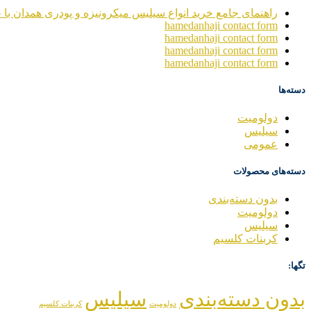
راهنمای جامع خرید انواع سیلیس میکرونیزه و پودری همدان با خ
hamedanhaji contact form
hamedanhaji contact form
hamedanhaji contact form
hamedanhaji contact form
دسته‌ها
دولومیت
سیلیس
عمومی
دسته‌های محصولات
بدون دسته‌بندی
دولومیت
سیلیس
کربنات کلسیم
تگها:
بدون دسته‌بندی
سیلیس
دولومیت
کربنات کلسیم