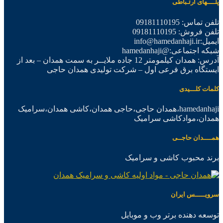
پلــــهای ارتـباطی
تلفن تماس: 09181110195
تلفن فروش: 09181110195
ایمیل:info@hamedanhaji.ir
شبکه اجتماعی:@hamedanhaji
آدرس: همدان کیلمومتر 12 جاده ملایــر به سمت همدان – بعد از
ایستگاه برق فرعی اول – شرکت تولیدی همدان حاجی
کلمات کلـــیدی
hamedanhaji،همدان حاجی،حاجی همدان،کاشی همدان،سرامیک
همدان،موادکاشی سرامیک
همــــدان حاجــی
برند محبوب کاشی و سرامیک
سرویـــــس ایران
توسعه دهنده برتر وب و موبایل