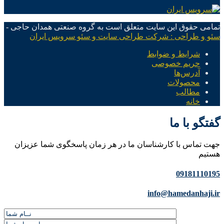
تمامی حقوق این سایت متعلق است به گروه صنعتی همدان حاجی -
سئو و طراحی : شرکت طراحی سایت و سئو سرویس ایران
شرایط و ضوابط
حریم خصوصی
آدرس‌ها
محصولات
مطالب
خانه
گفتگو با ما
جهت تماس با کارشناسان ما در هر زمان پاسخگوی شما عزیزان
هستیم
09181110195
info@hamedanhaji.ir