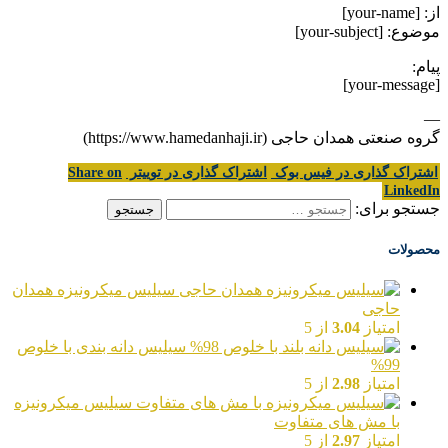
از: [your-name]
موضوع: [your-subject]
پیام:
[your-message]
—
گروه صنعتی همدان حاجی (https://www.hamedanhaji.ir)
اشتراک گذاری در فیس بوک
اشتراک گذاری در توییتر
Share on
LinkedIn
جستجو برای:
محصولات
سیلیس میکرونیزه همدان
حاجی
امتیاز
3.04
از 5
سیلیس دانه بندی با خلوص
99%
امتیاز
2.98
از 5
سیلیس میکرونیزه
با مش های متفاوت
امتیاز
2.97
از 5