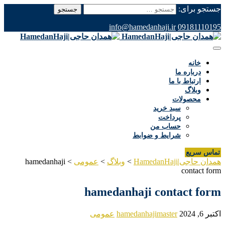
جستجو برای:
info@hamedanhaji.ir
09181110195
خانه
درباره ما
ارتباط با ما
وبلاگ
محصولات
سبد خرید
پرداخت
حساب من
شرایط و ضوابط
تماس سریع
همدان حاجی|HamedanHaji
>
وبلاگ
>
عمومی
>
hamedanhaji
contact form
hamedanhaji contact form
اکتبر 6, 2024
hamedanhajimaster
عمومی