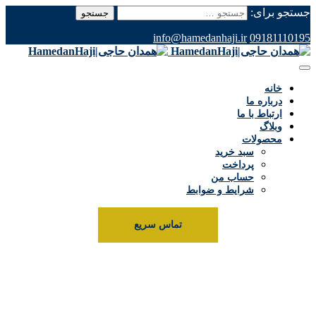
جستجو برای:
info@hamedanhaji.ir
09181110195
خانه
درباره ما
ارتباط با ما
وبلاگ
محصولات
سبد خرید
پرداخت
حساب من
شرایط و ضوابط
تماس سریع