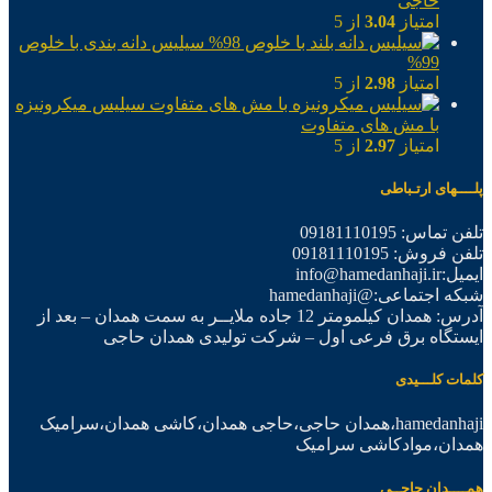
حاجی
امتیاز
3.04
از 5
سیلیس دانه بندی با خلوص
99%
امتیاز
2.98
از 5
سیلیس میکرونیزه
با مش های متفاوت
امتیاز
2.97
از 5
پلــــهای ارتـباطی
تلفن تماس: 09181110195
تلفن فروش: 09181110195
ایمیل:info@hamedanhaji.ir
شبکه اجتماعی:@hamedanhaji
آدرس: همدان کیلمومتر 12 جاده ملایــر به سمت همدان – بعد از
ایستگاه برق فرعی اول – شرکت تولیدی همدان حاجی
کلمات کلـــیدی
hamedanhaji،همدان حاجی،حاجی همدان،کاشی همدان،سرامیک
همدان،موادکاشی سرامیک
همــــدان حاجــی