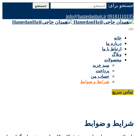
جستجو برای:
info@hamedanhaji.ir
09181110195
خانه
درباره ما
ارتباط با ما
وبلاگ
محصولات
سبد خرید
پرداخت
حساب من
شرایط و ضوابط
تماس سریع
شرایط و ضوابط
شرایط و ضوابط