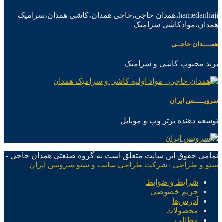
hamedanhaji،همدان حاجی،حاجی همدان،کاشی همدان،سرامیک
همدان،موادکاشی سرامیک
همــــدان حاجــی
برند محبوب کاشی و سرامیک
سرویـــــس ایران
توسعه دهنده برتر وب و موبایل
تمامی حقوق این سایت متعلق است به گروه صنعتی همدان حاجی -
سئو و طراحی : شرکت طراحی سایت و سئو سرویس ایران
شرایط و ضوابط
حریم خصوصی
آدرس‌ها
محصولات
مطالب