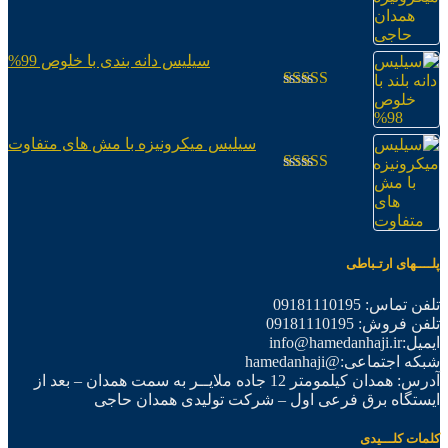
امتیاز
3.04
از
5
سیلیس دانه بندی با خلوص 99%
امتیاز
2.98
از
5
سیلیس میکرونیزه با مش های متفاوت
امتیاز
2.97
از
5
پلــــهای ارتـباطی
تلفن تماس: 09181110195
تلفن فروش: 09181110195
ایمیل:info@hamedanhaji.ir
شبکه اجتماعی:@hamedanhaji
آدرس: همدان کیلمومتر 12 جاده ملایــر به سمت همدان – بعد از
ایستگاه برق فرعی اول – شرکت تولیدی همدان حاجی
کلمات کلـــیدی