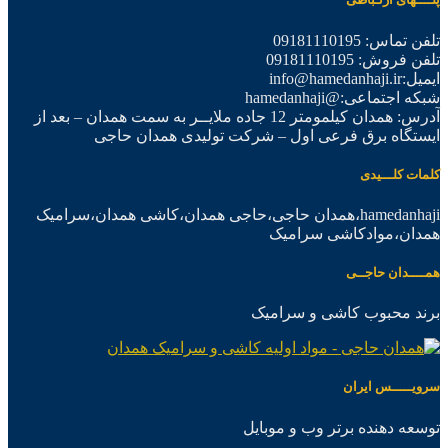
تلفن تماس: 09181110195
تلفن فروش: 09181110195
ایمیل:info@hamedanhaji.ir
شبکه اجتماعی:@hamedanhaji
آدرس: همدان کیلمومتر 12 جاده ملایــر به سمت همدان – بعد از
ایستگاه برق فرعی اول – شرکت تولیدی همدان حاجی
کلمات کلـــیدی
hamedanhaji،همدان حاجی،حاجی همدان،کاشی همدان،سرامیک
همدان،موادکاشی سرامیک
همــــدان حاجــی
برند محبوب کاشی و سرامیک
سرویـــــس ایران
توسعه دهنده برتر وب و موبایل