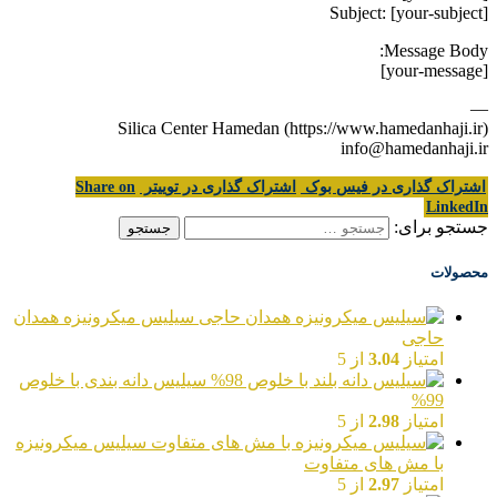
Subject: [your-subject]
Message Body:
[your-message]
—
Silica Center Hamedan (https://www.hamedanhaji.ir)
info@hamedanhaji.ir
اشتراک گذاری در فیس بوک
اشتراک گذاری در توییتر
Share on
LinkedIn
جستجو برای:
محصولات
سیلیس میکرونیزه همدان
حاجی
امتیاز
3.04
از 5
سیلیس دانه بندی با خلوص
99%
امتیاز
2.98
از 5
سیلیس میکرونیزه
با مش های متفاوت
امتیاز
2.97
از 5