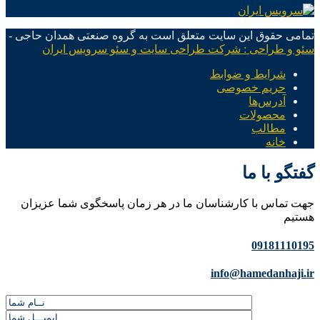
تمامی حقوق این سایت متعلق است به گروه صنعتی همدان حاجی -
سئو و طراحی : شرکت طراحی سایت و سئو سرویس ایران
شرایط و ضوابط
حریم خصوصی
آدرس‌ها
محصولات
مطالب
خانه
گفتگو با ما
جهت تماس با کارشناسان ما در هر زمان پاسخگوی شما عزیزان
هستیم
09181110195
info@hamedanhaji.ir