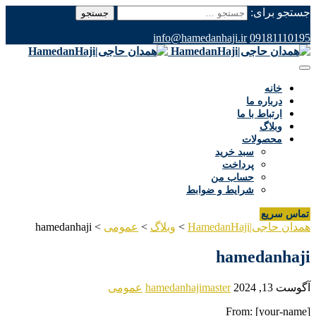
جستجو برای:
info@hamedanhaji.ir
09181110195
خانه
درباره ما
ارتباط با ما
وبلاگ
محصولات
سبد خرید
پرداخت
حساب من
شرایط و ضوابط
تماس سریع
همدان حاجی|HamedanHaji
>
وبلاگ
>
عمومی
>
hamedanhaji
hamedanhaji
آگوست 13, 2024
hamedanhajimaster
عمومی
From: [your-name]