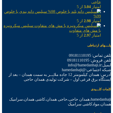
حاجی
امتیاز
3.04
از 5
سیلیس دانه بندی با خلوص
99%
امتیاز
2.98
از 5
سیلیس میکرونیزه
با مش های متفاوت
امتیاز
2.97
از 5
پلــــهای ارتـباطی
تلفن تماس: 09181110195
تلفن فروش: 09181110195
ایمیل:info@hamedanhaji.ir
شبکه اجتماعی:@hamedanhaji
آدرس: همدان کیلمومتر 12 جاده ملایــر به سمت همدان – بعد از
ایستگاه برق فرعی اول – شرکت تولیدی همدان حاجی
کلمات کلـــیدی
hamedanhaji،همدان حاجی،حاجی همدان،کاشی همدان،سرامیک
همدان،موادکاشی سرامیک