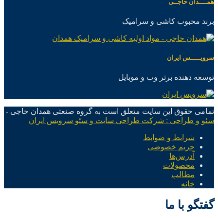
همــــدان حاجــی
برند محبوب کاشی و سرامیک
سرویـــــس ایران
توسعه دهنده برتر وب و موبایل
تمامی حقوق این سایت متعلق است به گروه صنعتی همدان حاجی -
سئو و طراحی : شرکت طراحی سایت و سئو سرویس ایران
شرایط و ضوابط
حریم خصوصی
آدرس‌ها
محصولات
مطالب
خانه
گفتگو با ما