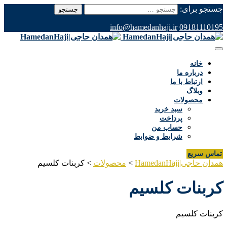
جستجو برای:
info@hamedanhaji.ir
09181110195
خانه
درباره ما
ارتباط با ما
وبلاگ
محصولات
سبد خرید
پرداخت
حساب من
شرایط و ضوابط
تماس سریع
همدان حاجی|HamedanHaji
>
محصولات
>
کربنات کلسیم
کربنات کلسیم
کربنات کلسیم