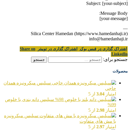
Subject: [your-subject]
Message Body:
[your-message]
—
Silica Center Hamedan (https://www.hamedanhaji.ir)
info@hamedanhaji.ir
اشتراک گذاری در فیس بوک
اشتراک گذاری در توییتر
Share on
LinkedIn
جستجو برای:
محصولات
سیلیس میکرونیزه همدان
حاجی
امتیاز
3.04
از 5
سیلیس دانه بندی با خلوص
99%
امتیاز
2.98
از 5
سیلیس میکرونیزه
با مش های متفاوت
امتیاز
2.97
از 5