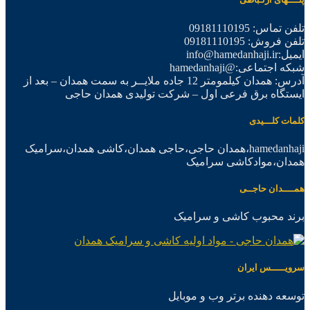
تلفن تماس: 09181110195
تلفن فروش: 09181110195
ایمیل:info@hamedanhaji.ir
شبکه اجتماعی:@hamedanhaji
آدرس: همدان کیلمومتر 12 جاده ملایــر به سمت همدان – بعد از
ایستگاه برق فرعی اول – شرکت تولیدی همدان حاجی
کلمات کلـــیدی
hamedanhaji،همدان حاجی،حاجی همدان،کاشی همدان،سرامیک
همدان،موادکاشی سرامیک
همــــدان حاجــی
برند محبوب کاشی و سرامیک
سرویـــــس ایران
توسعه دهنده برتر وب و موبایل