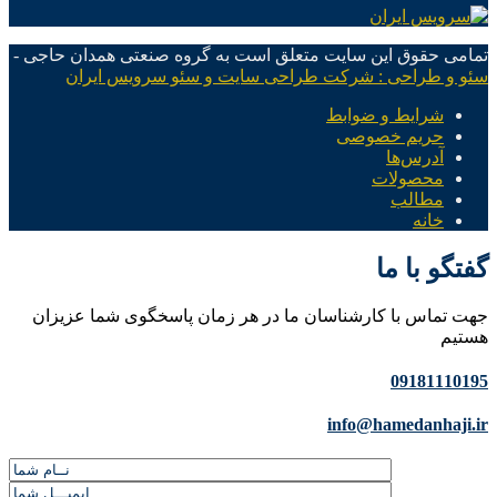
تمامی حقوق این سایت متعلق است به گروه صنعتی همدان حاجی -
سئو و طراحی : شرکت طراحی سایت و سئو سرویس ایران
شرایط و ضوابط
حریم خصوصی
آدرس‌ها
محصولات
مطالب
خانه
گفتگو با ما
جهت تماس با کارشناسان ما در هر زمان پاسخگوی شما عزیزان
هستیم
09181110195
info@hamedanhaji.ir