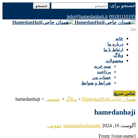
جستجو برای:
info@hamedanhaji.ir
09181110195
خانه
درباره ما
ارتباط با ما
وبلاگ
محصولات
سبد خرید
پرداخت
حساب من
شرایط و ضوابط
تماس سریع
همدان حاجی|HamedanHaji
>
وبلاگ
>
عمومی
>
hamedanhaji
hamedanhaji
آگوست 16, 2024
hamedanhajimaster
عمومی
From: [your-name]