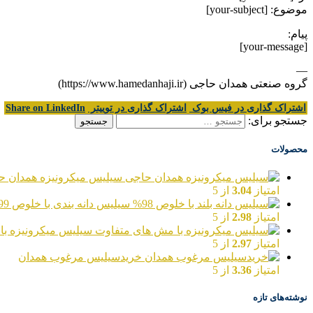
موضوع: [your-subject]
پیام:
[your-message]
—
گروه صنعتی همدان حاجی (https://www.hamedanhaji.ir)
اشتراک گذاری در فیس بوک
اشتراک گذاری در توییتر
Share on LinkedIn
جستجو برای:
محصولات
سیلیس میکرونیزه همدان ح
امتیاز
3.04
از 5
سیلیس دانه بندی با خلوص 99%
امتیاز
2.98
از 5
سیلیس میکرونیزه با
امتیاز
2.97
از 5
خریدسیلیس مرغوب همدان
امتیاز
3.36
از 5
نوشته‌های تازه