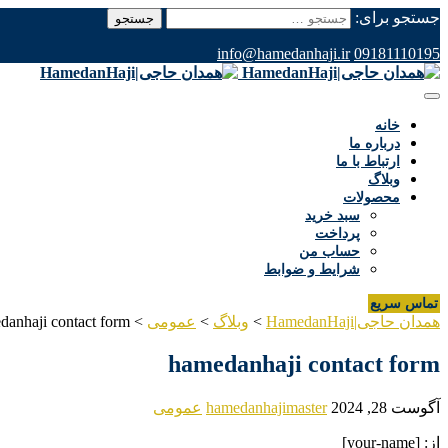
جستجو برای:
info@hamedanhaji.ir
09181110195
خانه
درباره ما
ارتباط با ما
وبلاگ
محصولات
سبد خرید
پرداخت
حساب من
شرایط و ضوابط
تماس سریع
همدان حاجی|HamedanHaji
>
وبلاگ
>
عمومی
>
danhaji contact form
hamedanhaji contact form
آگوست 28, 2024
hamedanhajimaster
عمومی
از: [your-name]