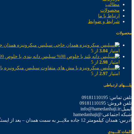
مطالب
محصولات
ارتباط با ما
شرایط و ضوابط
محصولات
سیلیس میکرونیزه همدان ح
امتیاز
3.04
از 5
سیلیس دانه بندی با خلوص 99%
امتیاز
2.98
از 5
سیلیس میکرونیزه با
امتیاز
2.97
از 5
پلــــهای ارتـباطی
تلفن تماس: 09181110195
تلفن فروش: 09181110195
ایمیل:info@hamedanhaji.ir
شبکه اجتماعی:@hamedanhaji
آدرس: همدان کیلمومتر 12 جاده ملایــر به سمت همدان – بعد از ایستگاه برق فرعی اول – شرکت تولیدی همدان حاجی
کلمات کلـــیدی