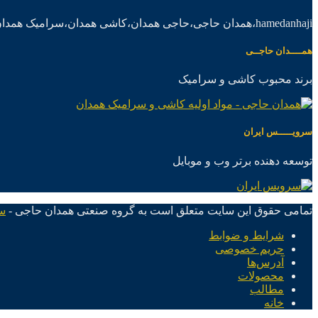
hamedanhaji،همدان حاجی،حاجی همدان،کاشی همدان،سرامیک همدان،موادکاشی سرامیک
همــــدان حاجــی
برند محبوب کاشی و سرامیک
سرویـــــس ایران
توسعه دهنده برتر وب و موبایل
تمامی حقوق این سایت متعلق است به گروه صنعتی همدان حاجی -
س
شرایط و ضوابط
حریم خصوصی
آدرس‌ها
محصولات
مطالب
خانه