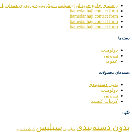
راهنمای جامع خرید انواع سیلیس میکرونیزه و پودری همدان با خ
hamedanhaji contact form
hamedanhaji contact form
hamedanhaji contact form
hamedanhaji contact form
دسته‌ها
دولومیت
سیلیس
عمومی
دسته‌های محصولات
بدون دسته‌بندی
دولومیت
سیلیس
کربنات کلسیم
تگها:
بدون دسته‌بندی
سیلیس
دولومیت
کربنات کلسیم