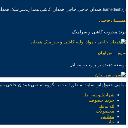
hamedanhaji،همدان حاجی،حاجی همدان،کاشی همدان،سرامیک همدان،موادکاشی سرامیک
همــــدان حاجــی
برند محبوب کاشی و سرامیک
سرویـــــس ایران
توسعه دهنده برتر وب و موبایل
تمامی حقوق این سایت متعلق است به گروه صنعتی همدان حاجی -
س
شرایط و ضوابط
حریم خصوصی
آدرس‌ها
محصولات
مطالب
خانه