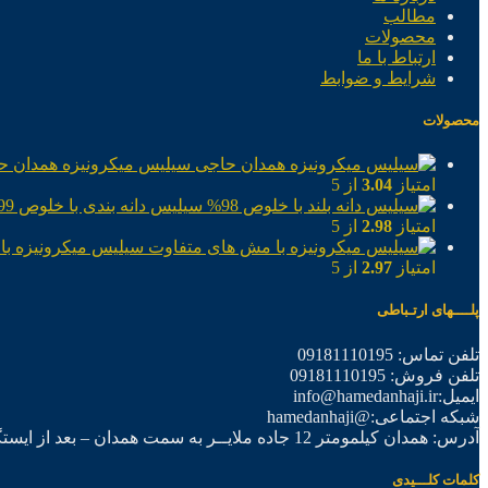
مطالب
محصولات
ارتباط با ما
شرایط و ضوابط
محصولات
سیلیس میکرونیزه همدان ح
امتیاز
3.04
از 5
سیلیس دانه بندی با خلوص 99%
امتیاز
2.98
از 5
سیلیس میکرونیزه با
امتیاز
2.97
از 5
پلــــهای ارتـباطی
تلفن تماس: 09181110195
تلفن فروش: 09181110195
ایمیل:info@hamedanhaji.ir
شبکه اجتماعی:@hamedanhaji
آدرس: همدان کیلمومتر 12 جاده ملایــر به سمت همدان – بعد از ایستگاه برق فرعی اول – شرکت تولیدی همدان حاجی
کلمات کلـــیدی