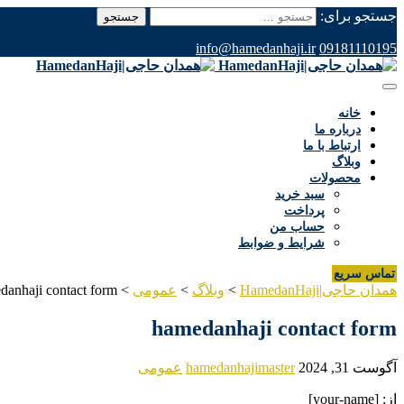
جستجو برای:
info@hamedanhaji.ir
09181110195
خانه
درباره ما
ارتباط با ما
وبلاگ
محصولات
سبد خرید
پرداخت
حساب من
شرایط و ضوابط
تماس سریع
همدان حاجی|HamedanHaji
>
وبلاگ
>
عمومی
>
danhaji contact form
hamedanhaji contact form
آگوست 31, 2024
hamedanhajimaster
عمومی
از: [your-name]