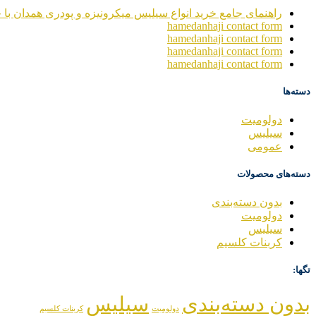
راهنمای جامع خرید انواع سیلیس میکرونیزه و پودری همدان با خ
hamedanhaji contact form
hamedanhaji contact form
hamedanhaji contact form
hamedanhaji contact form
دسته‌ها
دولومیت
سیلیس
عمومی
دسته‌های محصولات
بدون دسته‌بندی
دولومیت
سیلیس
کربنات کلسیم
تگها:
بدون دسته‌بندی
سیلیس
دولومیت
کربنات کلسیم