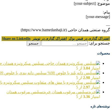
موضوع: [your-subject]
پیام:
[your-message]
—
گروه صنعتی همدان حاجی (https://www.hamedanhaji.ir)
اشتراک گذاری در فیس بوک
اشتراک گذاری در توییتر
Share on LinkedIn
جستجو برای:
محصولات
سیلیس میکرونیزه همدان ح
امتیاز
3.04
از 5
سیلیس دانه بندی با خلوص 99%
امتیاز
2.98
از 5
سیلیس میکرونیزه با
امتیاز
2.97
از 5
خریدسیلیس مرغوب همدان
امتیاز
3.36
از 5
نوشته‌های تازه