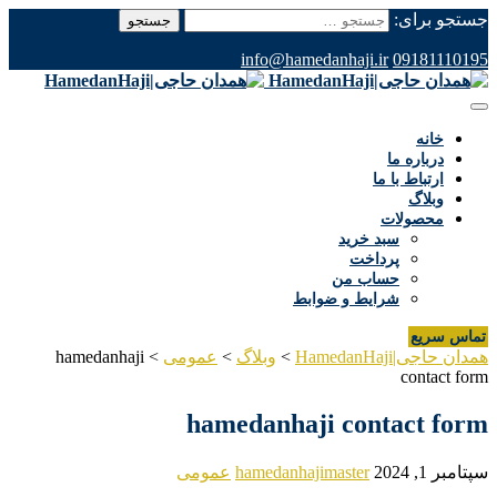
جستجو برای:
info@hamedanhaji.ir
09181110195
خانه
درباره ما
ارتباط با ما
وبلاگ
محصولات
سبد خرید
پرداخت
حساب من
شرایط و ضوابط
تماس سریع
همدان حاجی|HamedanHaji
>
وبلاگ
>
عمومی
>
hamedanhaji
contact form
hamedanhaji contact form
سپتامبر 1, 2024
hamedanhajimaster
عمومی