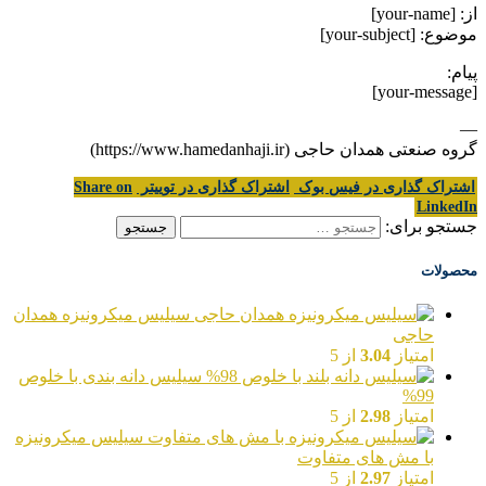
از: [your-name]
موضوع: [your-subject]
پیام:
[your-message]
—
گروه صنعتی همدان حاجی (https://www.hamedanhaji.ir)
اشتراک گذاری در فیس بوک
اشتراک گذاری در توییتر
Share on
LinkedIn
جستجو برای:
محصولات
سیلیس میکرونیزه همدان
حاجی
امتیاز
3.04
از 5
سیلیس دانه بندی با خلوص
99%
امتیاز
2.98
از 5
سیلیس میکرونیزه
با مش های متفاوت
امتیاز
2.97
از 5