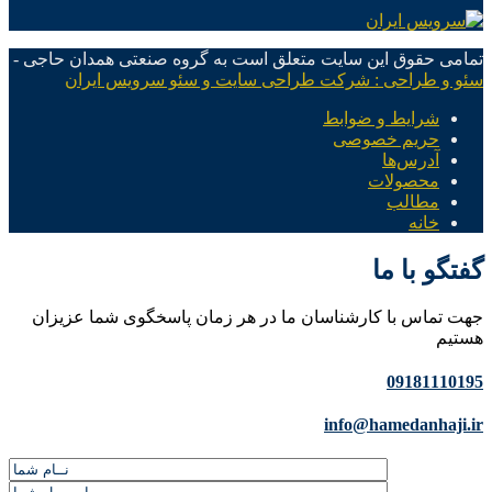
تمامی حقوق این سایت متعلق است به گروه صنعتی همدان حاجی -
سئو و طراحی : شرکت طراحی سایت و سئو سرویس ایران
شرایط و ضوابط
حریم خصوصی
آدرس‌ها
محصولات
مطالب
خانه
گفتگو با ما
جهت تماس با کارشناسان ما در هر زمان پاسخگوی شما عزیزان
هستیم
09181110195
info@hamedanhaji.ir