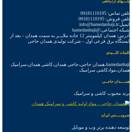
پلــــهای ارتـباطی
تلفن تماس: 09181110195
تلفن فروش: 09181110195
ایمیل:info@hamedanhaji.ir
شبکه اجتماعی:@hamedanhaji
آدرس: همدان کیلمومتر 12 جاده ملایــر به سمت همدان – بعد از
ایستگاه برق فرعی اول – شرکت تولیدی همدان حاجی
کلمات کلـــیدی
hamedanhaji،همدان حاجی،حاجی همدان،کاشی همدان،سرامیک
همدان،موادکاشی سرامیک
همــــدان حاجــی
برند محبوب کاشی و سرامیک
سرویـــــس ایران
توسعه دهنده برتر وب و موبایل