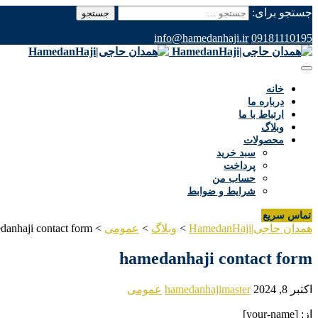
جستجو برای:
info@hamedanhaji.ir
09181110195
خانه
درباره ما
ارتباط با ما
وبلاگ
محصولات
سبد خرید
پرداخت
حساب من
شرایط و ضوابط
تماس سریع
همدان حاجی|HamedanHaji
>
وبلاگ
>
عمومی
>
danhaji contact form
hamedanhaji contact form
اکتبر 8, 2024
hamedanhajimaster
عمومی
از: [your-name]