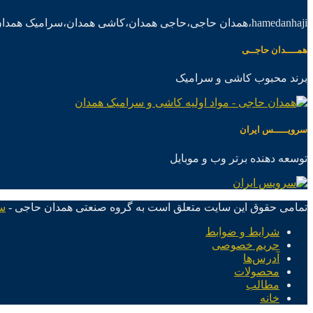
hamedanhaji،همدان حاجی،حاجی همدان،کاشی همدان،سرامیک همدان،موادکاشی سرامیک
همــــدان حاجــی
برند محبوب کاشی و سرامیک
سرویـــــس ایران
توسعه دهنده برتر وب و موبایل
تمامی حقوق این سایت متعلق است به گروه صنعتی همدان حاجی -
س
شرایط و ضوابط
حریم خصوصی
آدرس‌ها
محصولات
مطالب
خانه