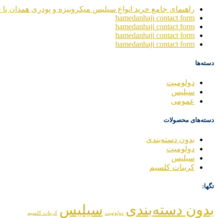
راهنمای جامع خرید انواع سیلیس میکرونیزه و پودری همدان با خ
hamedanhaji contact form
hamedanhaji contact form
hamedanhaji contact form
hamedanhaji contact form
دسته‌ها
دولومیت
سیلیس
عمومی
دسته‌های محصولات
بدون دسته‌بندی
دولومیت
سیلیس
کربنات کلسیم
تگها:
بدون دسته‌بندی
سیلیس
دولومیت
کربنات کلسیم