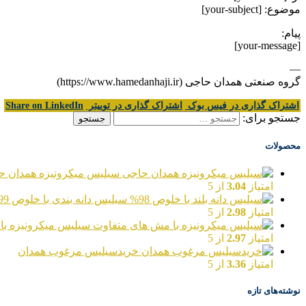
موضوع: [your-subject]
پیام:
[your-message]
—
گروه صنعتی همدان حاجی (https://www.hamedanhaji.ir)
اشتراک گذاری در فیس بوک
اشتراک گذاری در توییتر
Share on LinkedIn
جستجو برای:
محصولات
سیلیس میکرونیزه همدان ح
امتیاز
3.04
از 5
سیلیس دانه بندی با خلوص 99%
امتیاز
2.98
از 5
سیلیس میکرونیزه با
امتیاز
2.97
از 5
خریدسیلیس مرغوب همدان
امتیاز
3.36
از 5
نوشته‌های تازه