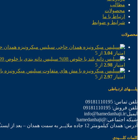
مطالب
محصولات
ارتباط با ما
شرایط و ضوابط
محصولات
سیلیس میکرونیزه همدان ح
امتیاز
3.04
از 5
سیلیس دانه بندی با خلوص 99%
امتیاز
2.98
از 5
سیلیس میکرونیزه با
امتیاز
2.97
از 5
پلــــهای ارتـباطی
تلفن تماس: 09181110195
تلفن فروش: 09181110195
ایمیل:info@hamedanhaji.ir
شبکه اجتماعی:@hamedanhaji
آدرس: همدان کیلمومتر 12 جاده ملایــر به سمت همدان – بعد از ایستگاه برق فرعی اول – شرکت تولیدی همدان حاجی
کلمات کلـــیدی