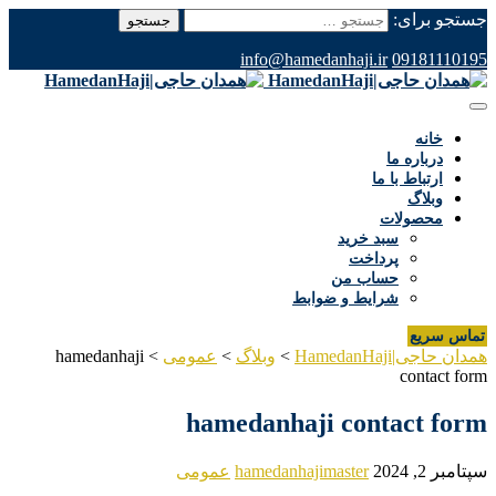
جستجو برای:
info@hamedanhaji.ir
09181110195
خانه
درباره ما
ارتباط با ما
وبلاگ
محصولات
سبد خرید
پرداخت
حساب من
شرایط و ضوابط
تماس سریع
همدان حاجی|HamedanHaji
>
وبلاگ
>
عمومی
>
hamedanhaji
contact form
hamedanhaji contact form
سپتامبر 2, 2024
hamedanhajimaster
عمومی