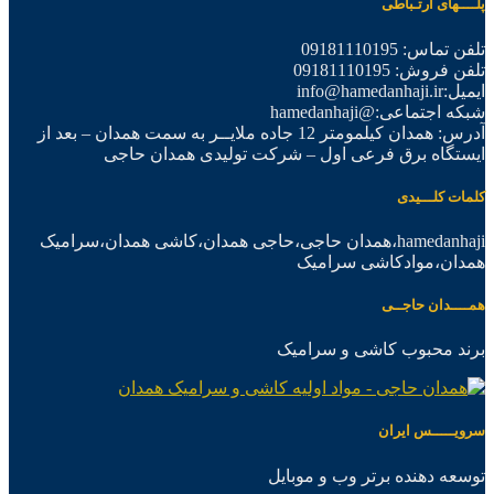
پلــــهای ارتـباطی
تلفن تماس: 09181110195
تلفن فروش: 09181110195
ایمیل:info@hamedanhaji.ir
شبکه اجتماعی:@hamedanhaji
آدرس: همدان کیلمومتر 12 جاده ملایــر به سمت همدان – بعد از
ایستگاه برق فرعی اول – شرکت تولیدی همدان حاجی
کلمات کلـــیدی
hamedanhaji،همدان حاجی،حاجی همدان،کاشی همدان،سرامیک
همدان،موادکاشی سرامیک
همــــدان حاجــی
برند محبوب کاشی و سرامیک
سرویـــــس ایران
توسعه دهنده برتر وب و موبایل