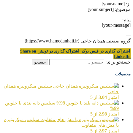
از: [your-name]
موضوع: [your-subject]
پیام:
[your-message]
—
گروه صنعتی همدان حاجی (https://www.hamedanhaji.ir)
اشتراک گذاری در فیس بوک
اشتراک گذاری در توییتر
Share on
LinkedIn
جستجو برای:
محصولات
سیلیس میکرونیزه همدان
حاجی
امتیاز
3.04
از 5
سیلیس دانه بندی با خلوص
99%
امتیاز
2.98
از 5
سیلیس میکرونیزه
با مش های متفاوت
امتیاز
2.97
از 5