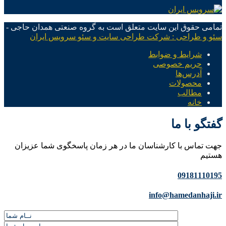
تمامی حقوق این سایت متعلق است به گروه صنعتی همدان حاجی -
سئو و طراحی : شرکت طراحی سایت و سئو سرویس ایران
شرایط و ضوابط
حریم خصوصی
آدرس‌ها
محصولات
مطالب
خانه
گفتگو با ما
جهت تماس با کارشناسان ما در هر زمان پاسخگوی شما عزیزان
هستیم
09181110195
info@hamedanhaji.ir