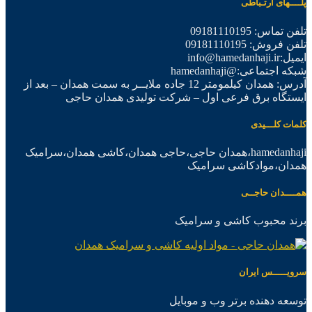
پلــــهای ارتـباطی
تلفن تماس: 09181110195
تلفن فروش: 09181110195
ایمیل:info@hamedanhaji.ir
شبکه اجتماعی:@hamedanhaji
آدرس: همدان کیلمومتر 12 جاده ملایــر به سمت همدان – بعد از
ایستگاه برق فرعی اول – شرکت تولیدی همدان حاجی
کلمات کلـــیدی
hamedanhaji،همدان حاجی،حاجی همدان،کاشی همدان،سرامیک
همدان،موادکاشی سرامیک
همــــدان حاجــی
برند محبوب کاشی و سرامیک
سرویـــــس ایران
توسعه دهنده برتر وب و موبایل