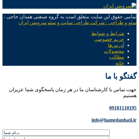
تمامی حقوق این سایت متعلق است به گروه صنعتی همدان حاجی -
سئو و طراحی : شرکت طراحی سایت و سئو سرویس ایران
شرایط و ضوابط
حریم خصوصی
آدرس‌ها
محصولات
مطالب
خانه
گفتگو با ما
جهت تماس با کارشناسان ما در هر زمان پاسخگوی شما عزیزان
هستیم
09181110195
info@hamedanhaji.ir