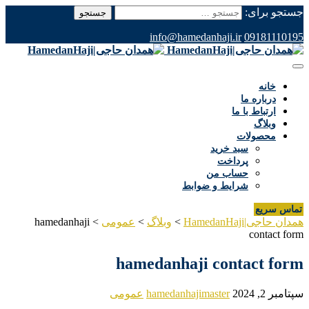
جستجو برای:
info@hamedanhaji.ir
09181110195
خانه
درباره ما
ارتباط با ما
وبلاگ
محصولات
سبد خرید
پرداخت
حساب من
شرایط و ضوابط
تماس سریع
همدان حاجی|HamedanHaji
>
وبلاگ
>
عمومی
>
hamedanhaji
contact form
hamedanhaji contact form
سپتامبر 2, 2024
hamedanhajimaster
عمومی