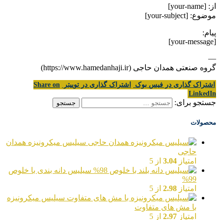
از: [your-name]
موضوع: [your-subject]
پیام:
[your-message]
—
گروه صنعتی همدان حاجی (https://www.hamedanhaji.ir)
اشتراک گذاری در فیس بوک
اشتراک گذاری در توییتر
Share on
LinkedIn
جستجو برای:
محصولات
سیلیس میکرونیزه همدان
حاجی
امتیاز
3.04
از 5
سیلیس دانه بندی با خلوص
99%
امتیاز
2.98
از 5
سیلیس میکرونیزه
با مش های متفاوت
امتیاز
2.97
از 5