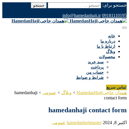
جستجو برای:
info@hamedanhaji.ir
09181110195
خانه
درباره ما
ارتباط با ما
وبلاگ
محصولات
سبد خرید
پرداخت
حساب من
شرایط و ضوابط
تماس سریع
همدان حاجی|HamedanHaji
>
وبلاگ
>
عمومی
>
hamedanhaji
contact form
hamedanhaji contact form
اکتبر 8, 2024
hamedanhajimaster
عمومی