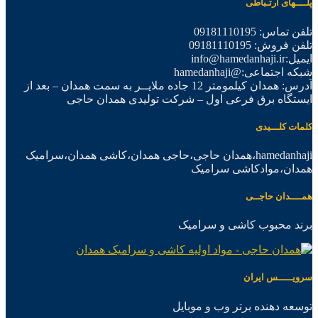
پلــــهای ارتـباطی
تلفن تماس: 09181110195
تلفن فروش: 09181110195
ایمیل:info@hamedanhaji.ir
شبکه اجتماعی:@hamedanhaji
آدرس: همدان کیلمومتر 12 جاده ملایــر به سمت همدان – بعد از
ایستگاه برق فرعی اول – شرکت تولیدی همدان حاجی
کلمات کلـــیدی
hamedanhaji،همدان حاجی،حاجی همدان،کاشی همدان،سرامیک
همدان،موادکاشی سرامیک
همــــدان حاجــی
برند محبوب کاشی و سرامیک
سرویـــــس ایران
توسعه دهنده برتر وب و موبایل