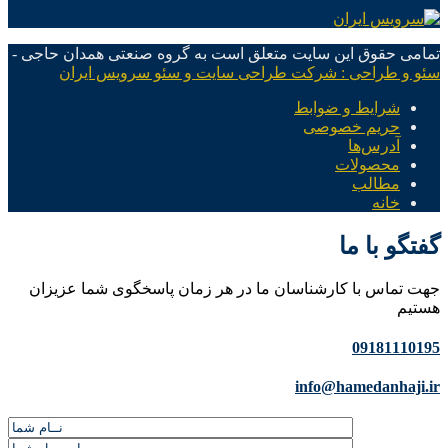
تمامی حقوق این سایت متعلق است به گروه صنعتی همدان حاجی -
سئو و طراحی : شرکت طراحی سایت و سئو سرویس ایران
شرایط و ضوابط
حریم خصوصی
آدرس‌ها
محصولات
مطالب
خانه
گفتگو با ما
جهت تماس با کارشناسان ما در هر زمان پاسخگوی شما عزیزان
هستیم
09181110195
info@hamedanhaji.ir