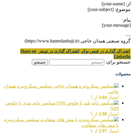
از: [your-name]
موضوع: [your-subject]
پیام:
[your-message]
—
گروه صنعتی همدان حاجی (https://www.hamedanhaji.ir)
اشتراک گذاری در فیس بوک
اشتراک گذاری در توییتر
Share on
LinkedIn
جستجو برای:
محصولات
سیلیس میکرونیزه همدان
حاجی
امتیاز
3.04
از 5
سیلیس دانه بندی با خلوص
99%
امتیاز
2.98
از 5
سیلیس میکرونیزه
با مش های متفاوت
امتیاز
2.97
از 5