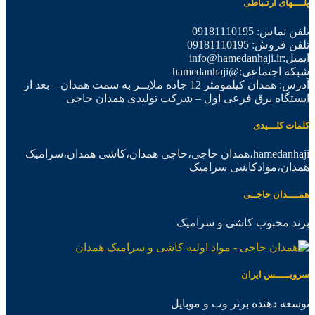
پلــــهای ارتـباطی
تلفن تماس: 09181110195
تلفن فروش: 09181110195
ایمیل:info@hamedanhaji.ir
شبکه اجتماعی:@hamedanhaji
آدرس: همدان کیلمومتر 12 جاده ملایــر به سمت همدان – بعد از
ایستگاه برق فرعی اول – شرکت تولیدی همدان حاجی
کلمات کلـــیدی
hamedanhaji،همدان حاجی،حاجی همدان،کاشی همدان،سرامیک
همدان،موادکاشی سرامیک
همــــدان حاجــی
برند محبوب کاشی و سرامیک
سرویـــــس ایران
توسعه دهنده برتر وب و موبایل