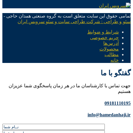
تمامی حقوق این سایت متعلق است به گروه صنعتی همدان حاجی -
سئو و طراحی : شرکت طراحی سایت و سئو سرویس ایران
شرایط و ضوابط
حریم خصوصی
آدرس‌ها
محصولات
مطالب
خانه
گفتگو با ما
جهت تماس با کارشناسان ما در هر زمان پاسخگوی شما عزیزان
هستیم
09181110195
info@hamedanhaji.ir