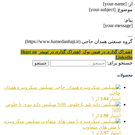
از: [your-name]
موضوع: [your-subject]
پیام:
[your-message]
—
گروه صنعتی همدان حاجی (https://www.hamedanhaji.ir)
اشتراک گذاری در فیس بوک
اشتراک گذاری در توییتر
Share on
LinkedIn
جستجو برای:
محصولات
سیلیس میکرونیزه همدان
حاجی
امتیاز
3.04
از 5
سیلیس دانه بندی با خلوص
99%
امتیاز
2.98
از 5
سیلیس میکرونیزه
با مش های متفاوت
امتیاز
2.97
از 5