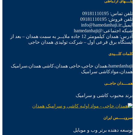
پلــــهای ارتـباطی
تلفن تماس: 09181110195
تلفن فروش: 09181110195
ایمیل:info@hamedanhaji.ir
شبکه اجتماعی:@hamedanhaji
آدرس: همدان کیلمومتر 12 جاده ملایــر به سمت همدان – بعد از
ایستگاه برق فرعی اول – شرکت تولیدی همدان حاجی
کلمات کلـــیدی
hamedanhaji،همدان حاجی،حاجی همدان،کاشی همدان،سرامیک
همدان،موادکاشی سرامیک
همــــدان حاجــی
برند محبوب کاشی و سرامیک
سرویـــــس ایران
توسعه دهنده برتر وب و موبایل