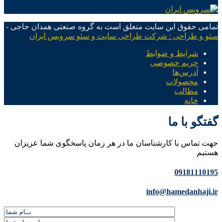
تمامی حقوق این سایت متعلق است به گروه صنعتی همدان حاجی -
سئو و طراحی : شرکت طراحی سایت و سئو سرویس ایران
شرایط و ضوابط
حریم خصوصی
آدرس‌ها
محصولات
مطالب
خانه
گفتگو با ما
جهت تماس با کارشناسان ما در هر زمان پاسخگوی شما عزیزان
هستیم
09181110195
info@hamedanhaji.ir