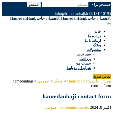
جستجو برای:
info@hamedanhaji.ir
09181110195
خانه
درباره ما
ارتباط با ما
وبلاگ
محصولات
سبد خرید
پرداخت
حساب من
شرایط و ضوابط
تماس سریع
همدان حاجی|HamedanHaji
>
وبلاگ
>
عمومی
>
hamedanhaji
contact form
hamedanhaji contact form
اکتبر 8, 2024
hamedanhajimaster
عمومی