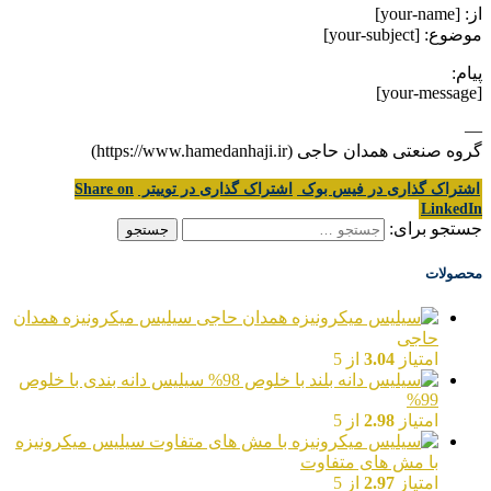
از: [your-name]
موضوع: [your-subject]
پیام:
[your-message]
—
گروه صنعتی همدان حاجی (https://www.hamedanhaji.ir)
اشتراک گذاری در فیس بوک
اشتراک گذاری در توییتر
Share on
LinkedIn
جستجو برای:
محصولات
سیلیس میکرونیزه همدان
حاجی
امتیاز
3.04
از 5
سیلیس دانه بندی با خلوص
99%
امتیاز
2.98
از 5
سیلیس میکرونیزه
با مش های متفاوت
امتیاز
2.97
از 5