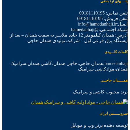
پلــــهای ارتـباطی
تلفن تماس: 09181110195
تلفن فروش: 09181110195
ایمیل:info@hamedanhaji.ir
شبکه اجتماعی:@hamedanhaji
آدرس: همدان کیلمومتر 12 جاده ملایــر به سمت همدان – بعد از
ایستگاه برق فرعی اول – شرکت تولیدی همدان حاجی
کلمات کلـــیدی
hamedanhaji،همدان حاجی،حاجی همدان،کاشی همدان،سرامیک
همدان،موادکاشی سرامیک
همــــدان حاجــی
برند محبوب کاشی و سرامیک
سرویـــــس ایران
توسعه دهنده برتر وب و موبایل