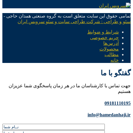
تمامی حقوق این سایت متعلق است به گروه صنعتی همدان حاجی -
سئو و طراحی : شرکت طراحی سایت و سئو سرویس ایران
شرایط و ضوابط
حریم خصوصی
آدرس‌ها
محصولات
مطالب
خانه
گفتگو با ما
جهت تماس با کارشناسان ما در هر زمان پاسخگوی شما عزیزان
هستیم
09181110195
info@hamedanhaji.ir