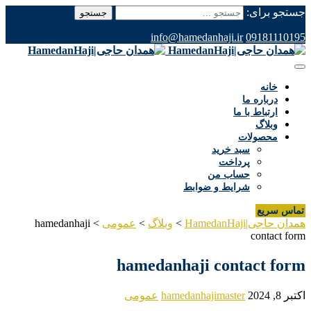
جستجو برای:
info@hamedanhaji.ir
09181110195
خانه
درباره ما
ارتباط با ما
وبلاگ
محصولات
سبد خرید
پرداخت
حساب من
شرایط و ضوابط
تماس سریع
همدان حاجی|HamedanHaji
>
وبلاگ
>
عمومی
>
hamedanhaji
contact form
hamedanhaji contact form
اکتبر 8, 2024
hamedanhajimaster
عمومی