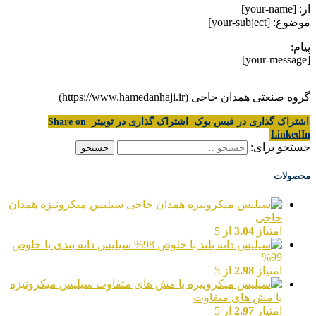
از: [your-name]
موضوع: [your-subject]
پیام:
[your-message]
—
گروه صنعتی همدان حاجی (https://www.hamedanhaji.ir)
اشتراک گذاری در فیس بوک
اشتراک گذاری در توییتر
Share on
LinkedIn
جستجو برای:
محصولات
سیلیس میکرونیزه همدان
حاجی
امتیاز
3.04
از 5
سیلیس دانه بندی با خلوص
99%
امتیاز
2.98
از 5
سیلیس میکرونیزه
با مش های متفاوت
امتیاز
2.97
از 5