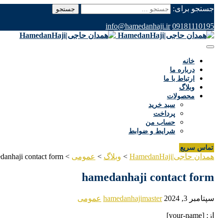
جستجو برای:
info@hamedanhaji.ir
09181110195
خانه
درباره ما
ارتباط با ما
وبلاگ
محصولات
سبد خرید
پرداخت
حساب من
شرایط و ضوابط
تماس سریع
همدان حاجی|HamedanHaji
>
وبلاگ
>
عمومی
>
danhaji contact form
hamedanhaji contact form
سپتامبر 3, 2024
hamedanhajimaster
عمومی
از: [your-name]