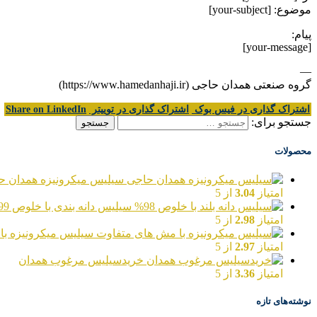
موضوع: [your-subject]
پیام:
[your-message]
—
گروه صنعتی همدان حاجی (https://www.hamedanhaji.ir)
اشتراک گذاری در فیس بوک
اشتراک گذاری در توییتر
Share on LinkedIn
جستجو برای:
محصولات
سیلیس میکرونیزه همدان ح
امتیاز
3.04
از 5
سیلیس دانه بندی با خلوص 99%
امتیاز
2.98
از 5
سیلیس میکرونیزه با
امتیاز
2.97
از 5
خریدسیلیس مرغوب همدان
امتیاز
3.36
از 5
نوشته‌های تازه