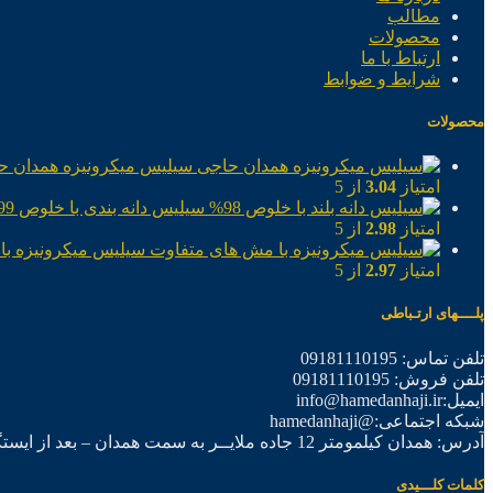
مطالب
محصولات
ارتباط با ما
شرایط و ضوابط
محصولات
سیلیس میکرونیزه همدان ح
امتیاز
3.04
از 5
سیلیس دانه بندی با خلوص 99%
امتیاز
2.98
از 5
سیلیس میکرونیزه با
امتیاز
2.97
از 5
پلــــهای ارتـباطی
تلفن تماس: 09181110195
تلفن فروش: 09181110195
ایمیل:info@hamedanhaji.ir
شبکه اجتماعی:@hamedanhaji
آدرس: همدان کیلمومتر 12 جاده ملایــر به سمت همدان – بعد از ایستگاه برق فرعی اول – شرکت تولیدی همدان حاجی
کلمات کلـــیدی