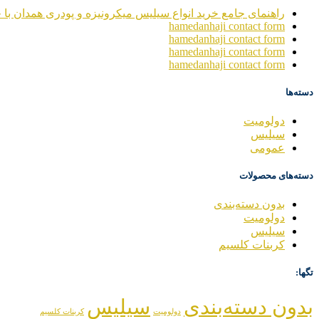
راهنمای جامع خرید انواع سیلیس میکرونیزه و پودری همدان با خ
hamedanhaji contact form
hamedanhaji contact form
hamedanhaji contact form
hamedanhaji contact form
دسته‌ها
دولومیت
سیلیس
عمومی
دسته‌های محصولات
بدون دسته‌بندی
دولومیت
سیلیس
کربنات کلسیم
تگها:
بدون دسته‌بندی
سیلیس
دولومیت
کربنات کلسیم