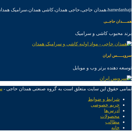
hamedanhaji،همدان حاجی،حاجی همدان،کاشی همدان،سرامیک همدان،موادکاشی سرامیک
همــــدان حاجــی
برند محبوب کاشی و سرامیک
سرویـــــس ایران
توسعه دهنده برتر وب و موبایل
تمامی حقوق این سایت متعلق است به گروه صنعتی همدان حاجی -
س
شرایط و ضوابط
حریم خصوصی
آدرس‌ها
محصولات
مطالب
خانه