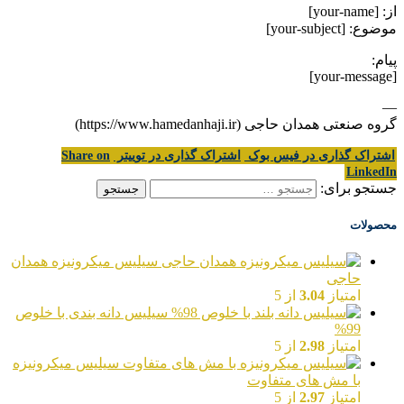
از: [your-name]
موضوع: [your-subject]
پیام:
[your-message]
—
گروه صنعتی همدان حاجی (https://www.hamedanhaji.ir)
اشتراک گذاری در فیس بوک
اشتراک گذاری در توییتر
Share on
LinkedIn
جستجو برای:
محصولات
سیلیس میکرونیزه همدان
حاجی
امتیاز
3.04
از 5
سیلیس دانه بندی با خلوص
99%
امتیاز
2.98
از 5
سیلیس میکرونیزه
با مش های متفاوت
امتیاز
2.97
از 5