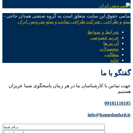
تمامی حقوق این سایت متعلق است به گروه صنعتی همدان حاجی -
سئو و طراحی : شرکت طراحی سایت و سئو سرویس ایران
شرایط و ضوابط
حریم خصوصی
آدرس‌ها
محصولات
مطالب
خانه
گفتگو با ما
جهت تماس با کارشناسان ما در هر زمان پاسخگوی شما عزیزان
هستیم
09181110195
info@hamedanhaji.ir