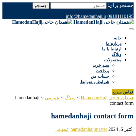
جستجو برای:
info@hamedanhaji.ir
09181110195
خانه
درباره ما
ارتباط با ما
وبلاگ
محصولات
سبد خرید
پرداخت
حساب من
شرایط و ضوابط
تماس سریع
همدان حاجی|HamedanHaji
>
وبلاگ
>
عمومی
>
hamedanhaji
contact form
hamedanhaji contact form
اکتبر 6, 2024
hamedanhajimaster
عمومی