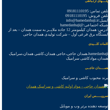
پلــــهای ارتـباطی
تلفن تماس: 09181110195
تلفن فروش: 09181110195
ایمیل:info@hamedanhaji.ir
شبکه اجتماعی:@hamedanhaji
آدرس: همدان کیلمومتر 12 جاده ملایــر به سمت همدان – بعد از
ایستگاه برق فرعی اول – شرکت تولیدی همدان حاجی
کلمات کلـــیدی
hamedanhaji،همدان حاجی،حاجی همدان،کاشی همدان،سرامیک
همدان،موادکاشی سرامیک
همــــدان حاجــی
برند محبوب کاشی و سرامیک
سرویـــــس ایران
توسعه دهنده برتر وب و موبایل