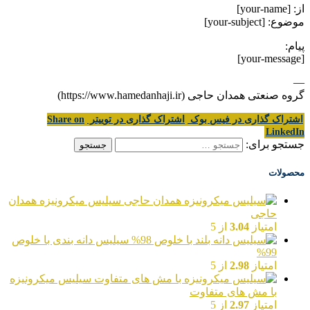
از: [your-name]
موضوع: [your-subject]
پیام:
[your-message]
—
گروه صنعتی همدان حاجی (https://www.hamedanhaji.ir)
اشتراک گذاری در فیس بوک
اشتراک گذاری در توییتر
Share on
LinkedIn
جستجو برای:
محصولات
سیلیس میکرونیزه همدان
حاجی
امتیاز
3.04
از 5
سیلیس دانه بندی با خلوص
99%
امتیاز
2.98
از 5
سیلیس میکرونیزه
با مش های متفاوت
امتیاز
2.97
از 5