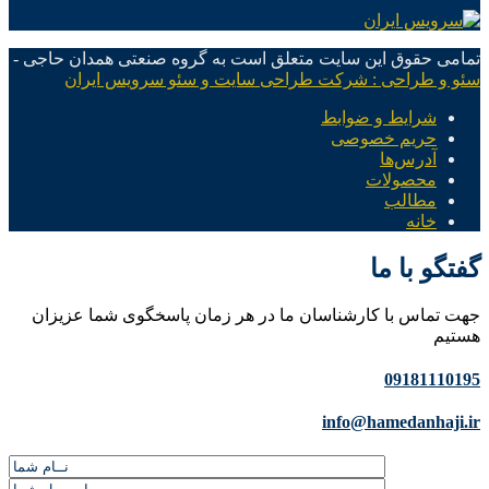
تمامی حقوق این سایت متعلق است به گروه صنعتی همدان حاجی -
سئو و طراحی : شرکت طراحی سایت و سئو سرویس ایران
شرایط و ضوابط
حریم خصوصی
آدرس‌ها
محصولات
مطالب
خانه
گفتگو با ما
جهت تماس با کارشناسان ما در هر زمان پاسخگوی شما عزیزان
هستیم
09181110195
info@hamedanhaji.ir