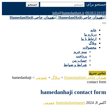
جستجو برای:
info@hamedanhaji.ir
09181110195
خانه
درباره ما
ارتباط با ما
وبلاگ
محصولات
سبد خرید
پرداخت
حساب من
شرایط و ضوابط
تماس سریع
همدان حاجی|HamedanHaji
>
وبلاگ
>
عمومی
>
hamedanhaji
contact form
hamedanhaji contact form
اکتبر 8, 2024
hamedanhajimaster
عمومی