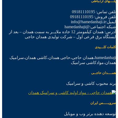
پلــــهای ارتـباطی
تلفن تماس: 09181110195
تلفن فروش: 09181110195
ایمیل:info@hamedanhaji.ir
شبکه اجتماعی:@hamedanhaji
آدرس: همدان کیلمومتر 12 جاده ملایــر به سمت همدان – بعد از
ایستگاه برق فرعی اول – شرکت تولیدی همدان حاجی
کلمات کلـــیدی
hamedanhaji،همدان حاجی،حاجی همدان،کاشی همدان،سرامیک
همدان،موادکاشی سرامیک
همــــدان حاجــی
برند محبوب کاشی و سرامیک
سرویـــــس ایران
توسعه دهنده برتر وب و موبایل