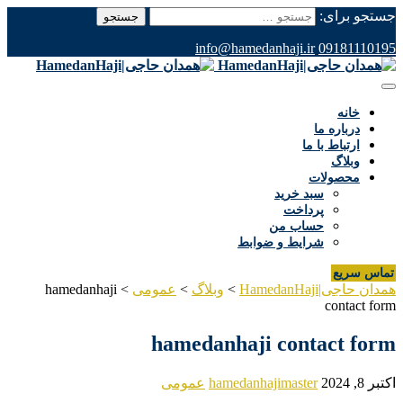
جستجو برای:
info@hamedanhaji.ir
09181110195
خانه
درباره ما
ارتباط با ما
وبلاگ
محصولات
سبد خرید
پرداخت
حساب من
شرایط و ضوابط
تماس سریع
همدان حاجی|HamedanHaji
>
وبلاگ
>
عمومی
>
hamedanhaji
contact form
hamedanhaji contact form
اکتبر 8, 2024
hamedanhajimaster
عمومی