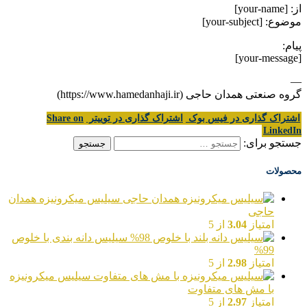
از: [your-name]
موضوع: [your-subject]
پیام:
[your-message]
—
گروه صنعتی همدان حاجی (https://www.hamedanhaji.ir)
اشتراک گذاری در فیس بوک
اشتراک گذاری در توییتر
Share on
LinkedIn
جستجو برای:
محصولات
سیلیس میکرونیزه همدان
حاجی
امتیاز
3.04
از 5
سیلیس دانه بندی با خلوص
99%
امتیاز
2.98
از 5
سیلیس میکرونیزه
با مش های متفاوت
امتیاز
2.97
از 5