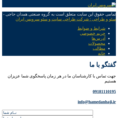
تمامی حقوق این سایت متعلق است به گروه صنعتی همدان حاجی -
سئو و طراحی : شرکت طراحی سایت و سئو سرویس ایران
شرایط و ضوابط
حریم خصوصی
آدرس‌ها
محصولات
مطالب
خانه
گفتگو با ما
جهت تماس با کارشناسان ما در هر زمان پاسخگوی شما عزیزان
هستیم
09181110195
info@hamedanhaji.ir