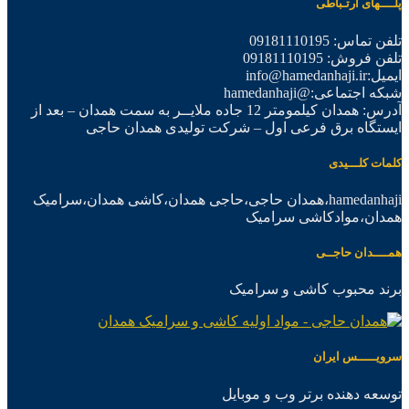
پلــــهای ارتـباطی
تلفن تماس: 09181110195
تلفن فروش: 09181110195
ایمیل:info@hamedanhaji.ir
شبکه اجتماعی:@hamedanhaji
آدرس: همدان کیلمومتر 12 جاده ملایــر به سمت همدان – بعد از
ایستگاه برق فرعی اول – شرکت تولیدی همدان حاجی
کلمات کلـــیدی
hamedanhaji،همدان حاجی،حاجی همدان،کاشی همدان،سرامیک
همدان،موادکاشی سرامیک
همــــدان حاجــی
برند محبوب کاشی و سرامیک
سرویـــــس ایران
توسعه دهنده برتر وب و موبایل