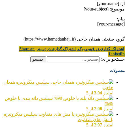
از: [your-name]
موضوع: [your-subject]
پیام:
[your-message]
—
گروه صنعتی همدان حاجی (https://www.hamedanhaji.ir)
اشتراک گذاری در فیس بوک
اشتراک گذاری در توییتر
Share on
LinkedIn
جستجو برای:
محصولات
سیلیس میکرونیزه همدان
حاجی
امتیاز
3.04
از 5
سیلیس دانه بندی با خلوص
99%
امتیاز
2.98
از 5
سیلیس میکرونیزه
با مش های متفاوت
امتیاز
2.97
از 5