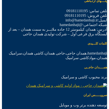
پلــــهای ارتـباطی
تلفن تماس: 09181110195
تلفن فروش: 09181110195
ایمیل:info@hamedanhaji.ir
شبکه اجتماعی:@hamedanhaji
آدرس: همدان کیلمومتر 12 جاده ملایــر به سمت همدان – بعد از
ایستگاه برق فرعی اول – شرکت تولیدی همدان حاجی
کلمات کلـــیدی
hamedanhaji،همدان حاجی،حاجی همدان،کاشی همدان،سرامیک
همدان،موادکاشی سرامیک
همــــدان حاجــی
برند محبوب کاشی و سرامیک
سرویـــــس ایران
توسعه دهنده برتر وب و موبایل