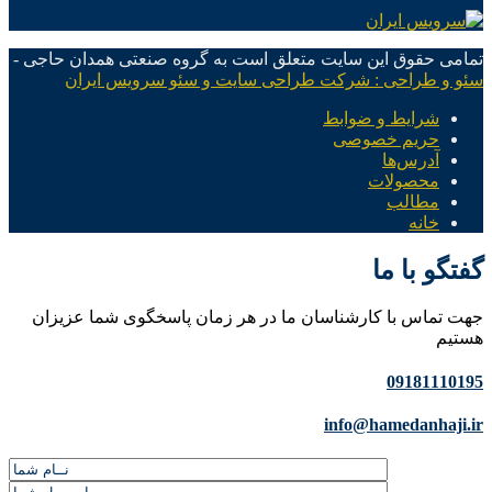
تمامی حقوق این سایت متعلق است به گروه صنعتی همدان حاجی -
سئو و طراحی : شرکت طراحی سایت و سئو سرویس ایران
شرایط و ضوابط
حریم خصوصی
آدرس‌ها
محصولات
مطالب
خانه
گفتگو با ما
جهت تماس با کارشناسان ما در هر زمان پاسخگوی شما عزیزان
هستیم
09181110195
info@hamedanhaji.ir