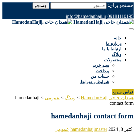
جستجو برای:
info@hamedanhaji.ir
09181110195
خانه
درباره ما
ارتباط با ما
وبلاگ
محصولات
سبد خرید
پرداخت
حساب من
شرایط و ضوابط
تماس سریع
همدان حاجی|HamedanHaji
>
وبلاگ
>
عمومی
>
hamedanhaji
contact form
hamedanhaji contact form
اکتبر 8, 2024
hamedanhajimaster
عمومی