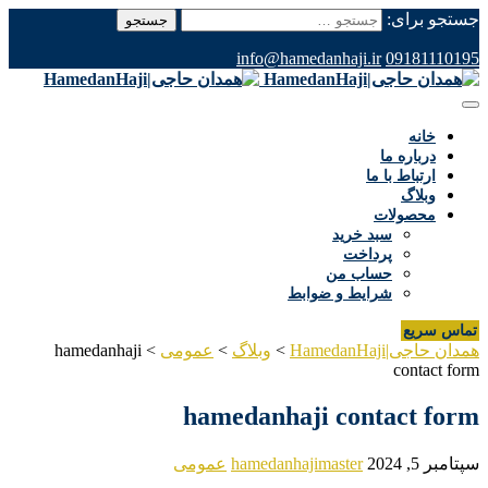
جستجو برای:
info@hamedanhaji.ir
09181110195
خانه
درباره ما
ارتباط با ما
وبلاگ
محصولات
سبد خرید
پرداخت
حساب من
شرایط و ضوابط
تماس سریع
همدان حاجی|HamedanHaji
>
وبلاگ
>
عمومی
>
hamedanhaji
contact form
hamedanhaji contact form
سپتامبر 5, 2024
hamedanhajimaster
عمومی