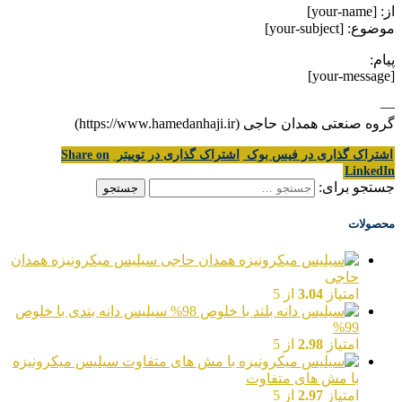
از: [your-name]
موضوع: [your-subject]
پیام:
[your-message]
—
گروه صنعتی همدان حاجی (https://www.hamedanhaji.ir)
اشتراک گذاری در فیس بوک
اشتراک گذاری در توییتر
Share on
LinkedIn
جستجو برای:
محصولات
سیلیس میکرونیزه همدان
حاجی
امتیاز
3.04
از 5
سیلیس دانه بندی با خلوص
99%
امتیاز
2.98
از 5
سیلیس میکرونیزه
با مش های متفاوت
امتیاز
2.97
از 5