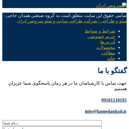
تمامی حقوق این سایت متعلق است به گروه صنعتی همدان حاجی -
سئو و طراحی : شرکت طراحی سایت و سئو سرویس ایران
شرایط و ضوابط
حریم خصوصی
آدرس‌ها
محصولات
مطالب
خانه
گفتگو با ما
جهت تماس با کارشناسان ما در هر زمان پاسخگوی شما عزیزان
هستیم
09181110195
info@hamedanhaji.ir