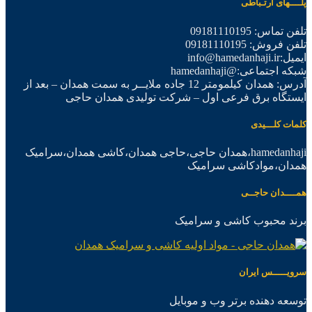
پلــــهای ارتـباطی
تلفن تماس: 09181110195
تلفن فروش: 09181110195
ایمیل:info@hamedanhaji.ir
شبکه اجتماعی:@hamedanhaji
آدرس: همدان کیلمومتر 12 جاده ملایــر به سمت همدان – بعد از
ایستگاه برق فرعی اول – شرکت تولیدی همدان حاجی
کلمات کلـــیدی
hamedanhaji،همدان حاجی،حاجی همدان،کاشی همدان،سرامیک
همدان،موادکاشی سرامیک
همــــدان حاجــی
برند محبوب کاشی و سرامیک
سرویـــــس ایران
توسعه دهنده برتر وب و موبایل