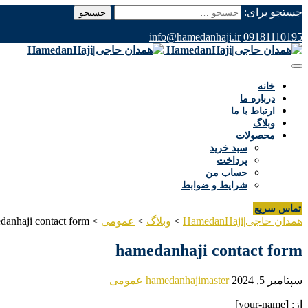
جستجو برای:
info@hamedanhaji.ir
09181110195
خانه
درباره ما
ارتباط با ما
وبلاگ
محصولات
سبد خرید
پرداخت
حساب من
شرایط و ضوابط
تماس سریع
همدان حاجی|HamedanHaji
>
وبلاگ
>
عمومی
>
danhaji contact form
hamedanhaji contact form
سپتامبر 5, 2024
hamedanhajimaster
عمومی
از: [your-name]