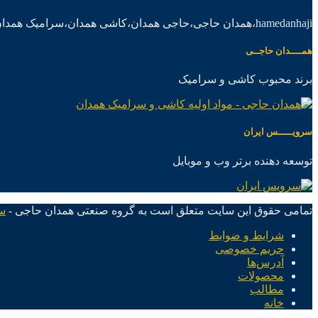
hamedanhaji،همدان حاجی،حاجی همدان،کاشی همدان،سرامیک همدان،موادکاشی سرامیک
همــــدان حاجــی
برند محبوب کاشی و سرامیک
سرویـــــس ایران
توسعه دهنده برتر وب و موبایل
تمامی حقوق این سایت متعلق است به گروه صنعتی همدان حاجی -
س
شرایط و ضوابط
حریم خصوصی
آدرس‌ها
محصولات
مطالب
خانه