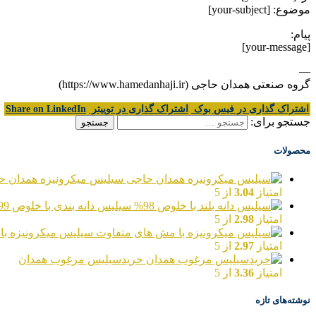
موضوع: [your-subject]
پیام:
[your-message]
—
گروه صنعتی همدان حاجی (https://www.hamedanhaji.ir)
اشتراک گذاری در فیس بوک
اشتراک گذاری در توییتر
Share on LinkedIn
جستجو برای:
محصولات
سیلیس میکرونیزه همدان ح
امتیاز
3.04
از 5
سیلیس دانه بندی با خلوص 99%
امتیاز
2.98
از 5
سیلیس میکرونیزه با
امتیاز
2.97
از 5
خریدسیلیس مرغوب همدان
امتیاز
3.36
از 5
نوشته‌های تازه