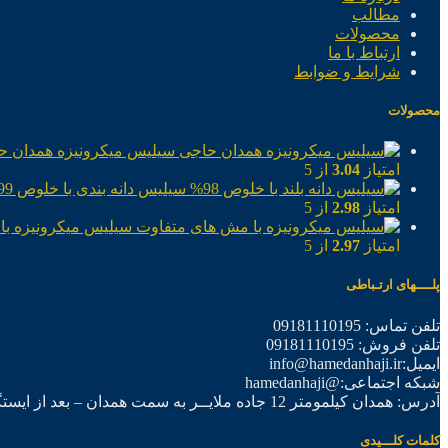
مطالب
محصولات
ارتباط با ما
شرایط و ضوابط
محصولات
سیلیس میکرونیزه همدان ح
امتیاز
3.04
از 5
سیلیس دانه بندی با خلوص 99%
امتیاز
2.98
از 5
سیلیس میکرونیزه با
امتیاز
2.97
از 5
پلــــهای ارتـباطی
تلفن تماس: 09181110195
تلفن فروش: 09181110195
ایمیل:info@hamedanhaji.ir
شبکه اجتماعی:@hamedanhaji
آدرس: همدان کیلمومتر 12 جاده ملایــر به سمت همدان – بعد از ایستگاه برق فرعی اول – شرکت تولیدی همدان حاجی
کلمات کلـــیدی