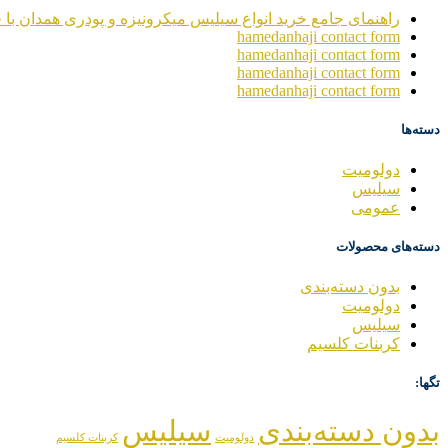
راهنمای جامع خرید انواع سیلیس میکرونیزه و پودری همدان با خ
hamedanhaji contact form
hamedanhaji contact form
hamedanhaji contact form
hamedanhaji contact form
دسته‌ها
دولومیت
سیلیس
عمومی
دسته‌های محصولات
بدون دسته‌بندی
دولومیت
سیلیس
کربنات کلسیم
تگها:
بدون دسته‌بندی
سیلیس
دولومیت
کربنات کلسیم