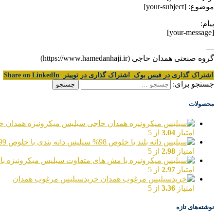
موضوع: [your-subject]
پیام:
[your-message]
—
گروه صنعتی همدان حاجی (https://www.hamedanhaji.ir)
اشتراک گذاری در فیس بوک
اشتراک گذاری در توییتر
Share on LinkedIn
جستجو برای:
محصولات
سیلیس میکرونیزه همدان ح
امتیاز
3.04
از 5
سیلیس دانه بندی با خلوص 99%
امتیاز
2.98
از 5
سیلیس میکرونیزه با
امتیاز
2.97
از 5
خریدسیلیس مرغوب همدان
امتیاز
3.36
از 5
نوشته‌های تازه