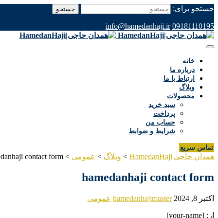
جستجو برای:
info@hamedanhaji.ir
09181110195
خانه
درباره ما
ارتباط با ما
وبلاگ
محصولات
سبد خرید
پرداخت
حساب من
شرایط و ضوابط
تماس سریع
همدان حاجی|HamedanHaji
>
وبلاگ
>
عمومی
>
danhaji contact form
hamedanhaji contact form
اکتبر 8, 2024
hamedanhajimaster
عمومی
از: [your-name]