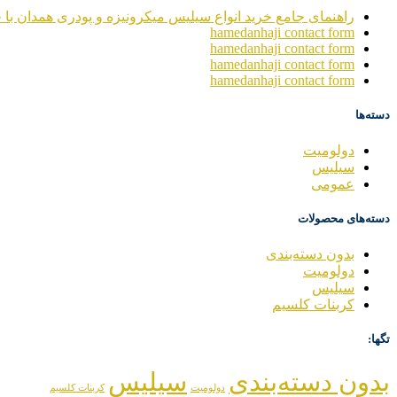
راهنمای جامع خرید انواع سیلیس میکرونیزه و پودری همدان با خ
hamedanhaji contact form
hamedanhaji contact form
hamedanhaji contact form
hamedanhaji contact form
دسته‌ها
دولومیت
سیلیس
عمومی
دسته‌های محصولات
بدون دسته‌بندی
دولومیت
سیلیس
کربنات کلسیم
تگها:
بدون دسته‌بندی
سیلیس
دولومیت
کربنات کلسیم