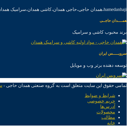
hamedanhaji،همدان حاجی،حاجی همدان،کاشی همدان،سرامیک همدان،موادکاشی سرامیک
همــــدان حاجــی
برند محبوب کاشی و سرامیک
سرویـــــس ایران
توسعه دهنده برتر وب و موبایل
تمامی حقوق این سایت متعلق است به گروه صنعتی همدان حاجی -
س
شرایط و ضوابط
حریم خصوصی
آدرس‌ها
محصولات
مطالب
خانه