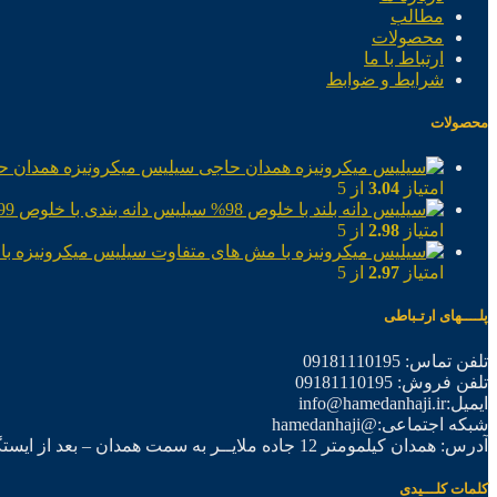
مطالب
محصولات
ارتباط با ما
شرایط و ضوابط
محصولات
سیلیس میکرونیزه همدان ح
امتیاز
3.04
از 5
سیلیس دانه بندی با خلوص 99%
امتیاز
2.98
از 5
سیلیس میکرونیزه با
امتیاز
2.97
از 5
پلــــهای ارتـباطی
تلفن تماس: 09181110195
تلفن فروش: 09181110195
ایمیل:info@hamedanhaji.ir
شبکه اجتماعی:@hamedanhaji
آدرس: همدان کیلمومتر 12 جاده ملایــر به سمت همدان – بعد از ایستگاه برق فرعی اول – شرکت تولیدی همدان حاجی
کلمات کلـــیدی