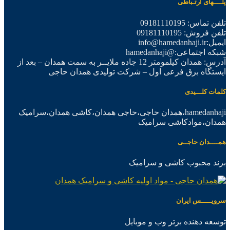
پلــــهای ارتـباطی
تلفن تماس: 09181110195
تلفن فروش: 09181110195
ایمیل:info@hamedanhaji.ir
شبکه اجتماعی:@hamedanhaji
آدرس: همدان کیلمومتر 12 جاده ملایــر به سمت همدان – بعد از
ایستگاه برق فرعی اول – شرکت تولیدی همدان حاجی
کلمات کلـــیدی
hamedanhaji،همدان حاجی،حاجی همدان،کاشی همدان،سرامیک
همدان،موادکاشی سرامیک
همــــدان حاجــی
برند محبوب کاشی و سرامیک
سرویـــــس ایران
توسعه دهنده برتر وب و موبایل