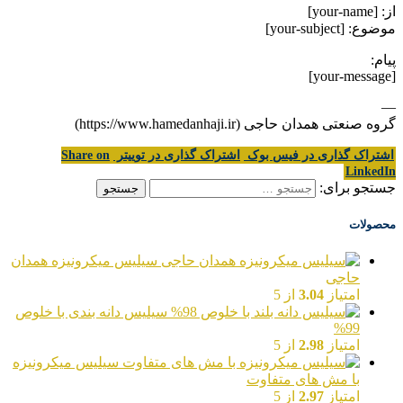
از: [your-name]
موضوع: [your-subject]
پیام:
[your-message]
—
گروه صنعتی همدان حاجی (https://www.hamedanhaji.ir)
اشتراک گذاری در فیس بوک
اشتراک گذاری در توییتر
Share on
LinkedIn
جستجو برای:
محصولات
سیلیس میکرونیزه همدان
حاجی
امتیاز
3.04
از 5
سیلیس دانه بندی با خلوص
99%
امتیاز
2.98
از 5
سیلیس میکرونیزه
با مش های متفاوت
امتیاز
2.97
از 5