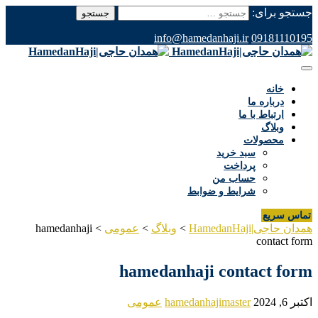
جستجو برای:
info@hamedanhaji.ir
09181110195
خانه
درباره ما
ارتباط با ما
وبلاگ
محصولات
سبد خرید
پرداخت
حساب من
شرایط و ضوابط
تماس سریع
همدان حاجی|HamedanHaji
>
وبلاگ
>
عمومی
>
hamedanhaji
contact form
hamedanhaji contact form
اکتبر 6, 2024
hamedanhajimaster
عمومی