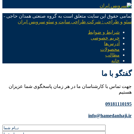
تمامی حقوق این سایت متعلق است به گروه صنعتی همدان حاجی -
سئو و طراحی : شرکت طراحی سایت و سئو سرویس ایران
شرایط و ضوابط
حریم خصوصی
آدرس‌ها
محصولات
مطالب
خانه
گفتگو با ما
جهت تماس با کارشناسان ما در هر زمان پاسخگوی شما عزیزان
هستیم
09181110195
info@hamedanhaji.ir