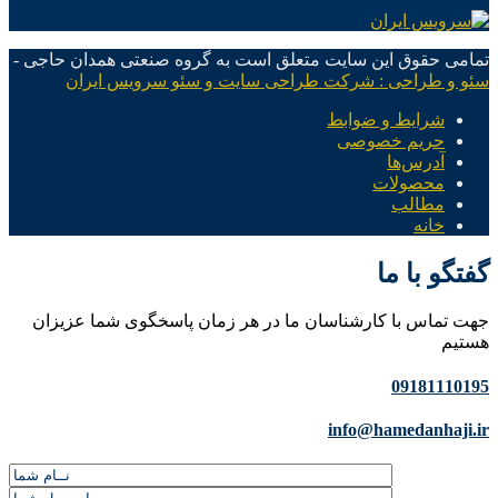
تمامی حقوق این سایت متعلق است به گروه صنعتی همدان حاجی -
سئو و طراحی : شرکت طراحی سایت و سئو سرویس ایران
شرایط و ضوابط
حریم خصوصی
آدرس‌ها
محصولات
مطالب
خانه
گفتگو با ما
جهت تماس با کارشناسان ما در هر زمان پاسخگوی شما عزیزان
هستیم
09181110195
info@hamedanhaji.ir