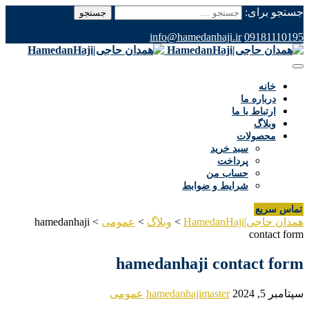
جستجو برای:
info@hamedanhaji.ir
09181110195
خانه
درباره ما
ارتباط با ما
وبلاگ
محصولات
سبد خرید
پرداخت
حساب من
شرایط و ضوابط
تماس سریع
همدان حاجی|HamedanHaji
>
وبلاگ
>
عمومی
>
hamedanhaji
contact form
hamedanhaji contact form
سپتامبر 5, 2024
hamedanhajimaster
عمومی