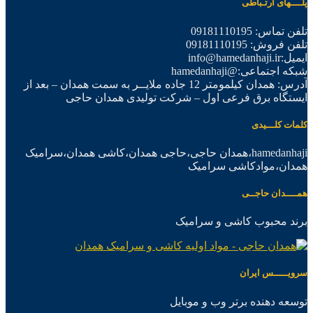
پلــــهای ارتـباطی
تلفن تماس: 09181110195
تلفن فروش: 09181110195
ایمیل:info@hamedanhaji.ir
شبکه اجتماعی:@hamedanhaji
آدرس: همدان کیلمومتر 12 جاده ملایــر به سمت همدان – بعد از
ایستگاه برق فرعی اول – شرکت تولیدی همدان حاجی
کلمات کلـــیدی
hamedanhaji،همدان حاجی،حاجی همدان،کاشی همدان،سرامیک
همدان،موادکاشی سرامیک
همــــدان حاجــی
برند محبوب کاشی و سرامیک
سرویـــــس ایران
توسعه دهنده برتر وب و موبایل