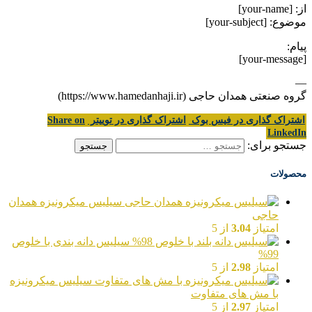
از: [your-name]
موضوع: [your-subject]
پیام:
[your-message]
—
گروه صنعتی همدان حاجی (https://www.hamedanhaji.ir)
اشتراک گذاری در فیس بوک
اشتراک گذاری در توییتر
Share on
LinkedIn
جستجو برای:
محصولات
سیلیس میکرونیزه همدان
حاجی
امتیاز
3.04
از 5
سیلیس دانه بندی با خلوص
99%
امتیاز
2.98
از 5
سیلیس میکرونیزه
با مش های متفاوت
امتیاز
2.97
از 5