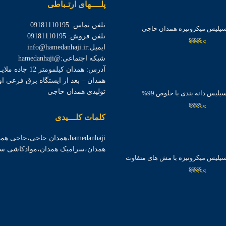
پلــــهای ارتـباطی
تلفن تماس: 09181110195
یلیس میکرونیزه همدان حاجی
تلفن فروش: 09181110195
ایمیل:info@hamedanhaji.ir
امتیاز
شبکه اجتماعی:@hamedanhaji
3.04
از
آدرس: همدان کیلمومتر 
5
همدان – بعد از ایستگاه برق فرعی 
تولیدی همدان حاجی
یلیس دانه بندی با خلوص 99%
کلمات کلـــیدی
امتیاز
2.98
از
hamedanhaji،همدان حاجی،حاجی
5
همدان،سرامیک همدان،موادکاشی س
یلیس میکرونیزه با مش های متفاوت
امتیاز
2.97
از
5