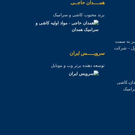
همــــدان حاجــی
برند محبوب کاشی و سرامیک
12 جاده ملایــر به سمت
اول – شرکت
سرویـــــس ایران
توسعه دهنده برتر وب و موبایل
 همدان،کاشی
رامیک