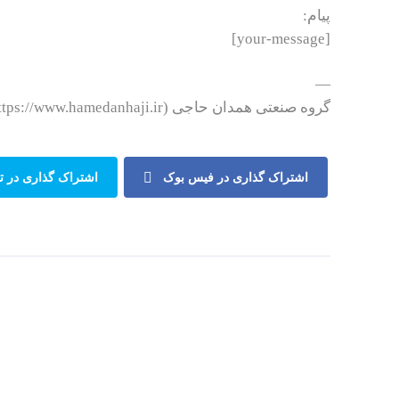
پیام:
[your-message]
—
گروه صنعتی همدان حاجی (https://www.hamedanhaji.ir)
اشتراک گذاری در فیس بوک
اشتراک گذاری در تو