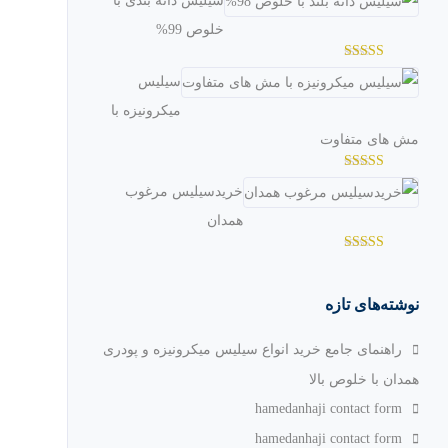
سیلیس دانه بندی با
3.04
از
5
خلوص 99%
امتیاز
سیلیس
2.98
از
5
میکرونیزه با
مش های متفاوت
امتیاز
خریدسیلیس مرغوب
2.97
از
5
همدان
امتیاز
3.36
از
5
نوشته‌های تازه
راهنمای جامع خرید انواع سیلیس میکرونیزه و پودری
همدان با خلوص بالا
hamedanhaji contact form
hamedanhaji contact form