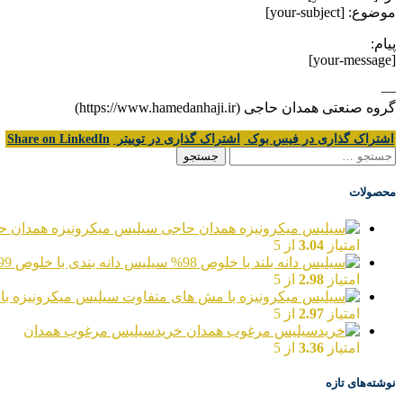
موضوع: [your-subject]
پیام:
[your-message]
—
گروه صنعتی همدان حاجی (https://www.hamedanhaji.ir)
اشتراک گذاری در فیس بوک
اشتراک گذاری در توییتر
Share on LinkedIn
جستجو
برای:
محصولات
سیلیس میکرونیزه همدان ح
امتیاز
3.04
از 5
سیلیس دانه بندی با خلوص 99%
امتیاز
2.98
از 5
سیلیس میکرونیزه با
امتیاز
2.97
از 5
خریدسیلیس مرغوب همدان
امتیاز
3.36
از 5
نوشته‌های تازه