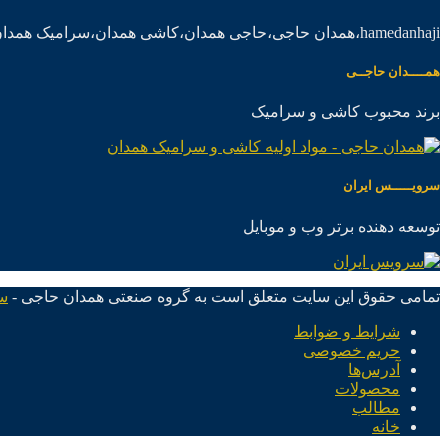
hamedanhaji،همدان حاجی،حاجی همدان،کاشی همدان،سرامیک همدان،موادکاشی سرامیک
همــــدان حاجــی
برند محبوب کاشی و سرامیک
سرویـــــس ایران
توسعه دهنده برتر وب و موبایل
تمامی حقوق این سایت متعلق است به گروه صنعتی همدان حاجی -
س
شرایط و ضوابط
حریم خصوصی
آدرس‌ها
محصولات
مطالب
خانه