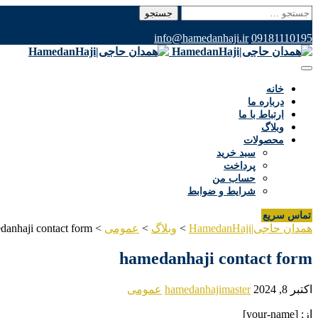
جستجو
برای:
info@hamedanhaji.ir
09181110195
خانه
درباره ما
ارتباط با ما
وبلاگ
محصولات
سبد خرید
پرداخت
حساب من
شرایط و ضوابط
تماس سریع
همدان حاجی|HamedanHaji
>
وبلاگ
>
عمومی
>
danhaji contact form
hamedanhaji contact form
اکتبر 8, 2024
hamedanhajimaster
عمومی
از: [your-name]