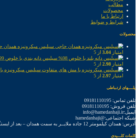
مطالب
محصولات
ارتباط با ما
شرایط و ضوابط
محصولات
سیلیس میکرونیزه همدان ح
امتیاز
3.04
از 5
سیلیس دانه بندی با خلوص 99%
امتیاز
2.98
از 5
سیلیس میکرونیزه با
امتیاز
2.97
از 5
پلــــهای ارتـباطی
تلفن تماس: 09181110195
تلفن فروش: 09181110195
ایمیل:info@hamedanhaji.ir
شبکه اجتماعی:@hamedanhaji
آدرس: همدان کیلمومتر 12 جاده ملایــر به سمت همدان – بعد از ایستگاه برق فرعی اول – شرکت تولیدی همدان حاجی
کلمات کلـــیدی