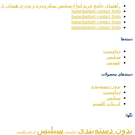
راهنمای جامع خرید انواع سیلیس میکرونیزه و پودری همدان با خ
hamedanhaji contact form
hamedanhaji contact form
hamedanhaji contact form
hamedanhaji contact form
دسته‌ها
دولومیت
سیلیس
عمومی
دسته‌های محصولات
بدون دسته‌بندی
دولومیت
سیلیس
کربنات کلسیم
تگها:
بدون دسته‌بندی
سیلیس
دولومیت
کربنات کلسیم