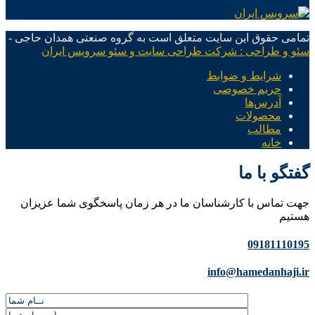
تمامی حقوق این سایت متعلق است به گروه صنعتی همدان حاجی -
سئو و طراحی : شرکت طراحی سایت و سئو سرویس ایران
شرایط و ضوابط
حریم خصوصی
آدرس‌ها
محصولات
مطالب
خانه
گفتگو با ما
جهت تماس با کارشناسان ما در هر زمان پاسخگوی شما عزیزان
هستیم
09181110195
info@hamedanhaji.ir