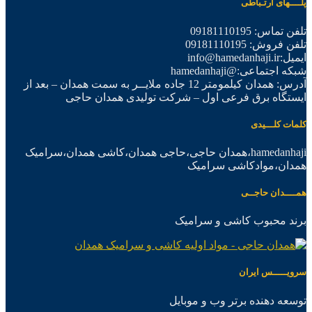
پلــــهای ارتـباطی
تلفن تماس: 09181110195
تلفن فروش: 09181110195
ایمیل:info@hamedanhaji.ir
شبکه اجتماعی:@hamedanhaji
آدرس: همدان کیلمومتر 12 جاده ملایــر به سمت همدان – بعد از
ایستگاه برق فرعی اول – شرکت تولیدی همدان حاجی
کلمات کلـــیدی
hamedanhaji،همدان حاجی،حاجی همدان،کاشی همدان،سرامیک
همدان،موادکاشی سرامیک
همــــدان حاجــی
برند محبوب کاشی و سرامیک
سرویـــــس ایران
توسعه دهنده برتر وب و موبایل