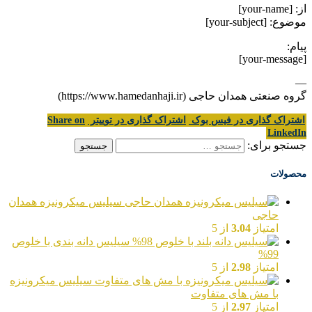
از: [your-name]
موضوع: [your-subject]
پیام:
[your-message]
—
گروه صنعتی همدان حاجی (https://www.hamedanhaji.ir)
اشتراک گذاری در فیس بوک
اشتراک گذاری در توییتر
Share on
LinkedIn
جستجو برای:
محصولات
سیلیس میکرونیزه همدان
حاجی
امتیاز
3.04
از 5
سیلیس دانه بندی با خلوص
99%
امتیاز
2.98
از 5
سیلیس میکرونیزه
با مش های متفاوت
امتیاز
2.97
از 5