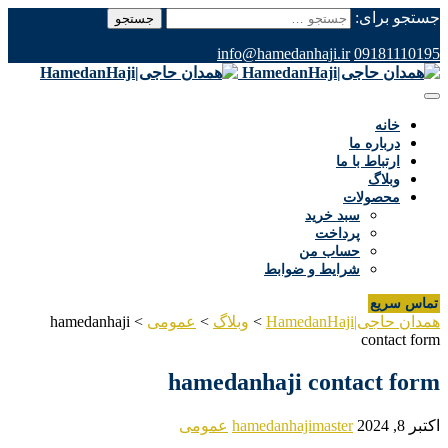
جستجو برای:
info@hamedanhaji.ir
09181110195
خانه
درباره ما
ارتباط با ما
وبلاگ
محصولات
سبد خرید
پرداخت
حساب من
شرایط و ضوابط
تماس سریع
همدان حاجی|HamedanHaji
>
وبلاگ
>
عمومی
>
hamedanhaji
contact form
hamedanhaji contact form
اکتبر 8, 2024
hamedanhajimaster
عمومی