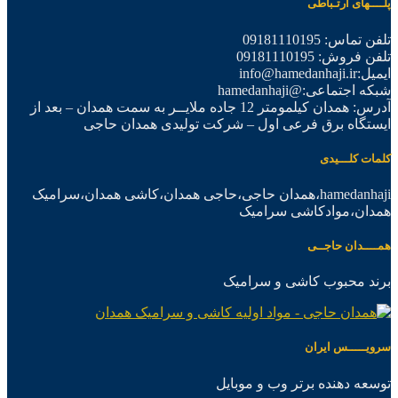
پلــــهای ارتـباطی
تلفن تماس: 09181110195
تلفن فروش: 09181110195
ایمیل:info@hamedanhaji.ir
شبکه اجتماعی:@hamedanhaji
آدرس: همدان کیلمومتر 12 جاده ملایــر به سمت همدان – بعد از
ایستگاه برق فرعی اول – شرکت تولیدی همدان حاجی
کلمات کلـــیدی
hamedanhaji،همدان حاجی،حاجی همدان،کاشی همدان،سرامیک
همدان،موادکاشی سرامیک
همــــدان حاجــی
برند محبوب کاشی و سرامیک
سرویـــــس ایران
توسعه دهنده برتر وب و موبایل