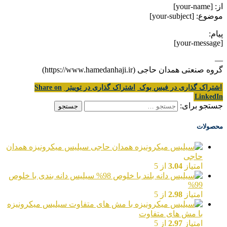
از: [your-name]
موضوع: [your-subject]
پیام:
[your-message]
—
گروه صنعتی همدان حاجی (https://www.hamedanhaji.ir)
اشتراک گذاری در فیس بوک
اشتراک گذاری در توییتر
Share on
LinkedIn
جستجو برای:
محصولات
سیلیس میکرونیزه همدان
حاجی
امتیاز
3.04
از 5
سیلیس دانه بندی با خلوص
99%
امتیاز
2.98
از 5
سیلیس میکرونیزه
با مش های متفاوت
امتیاز
2.97
از 5