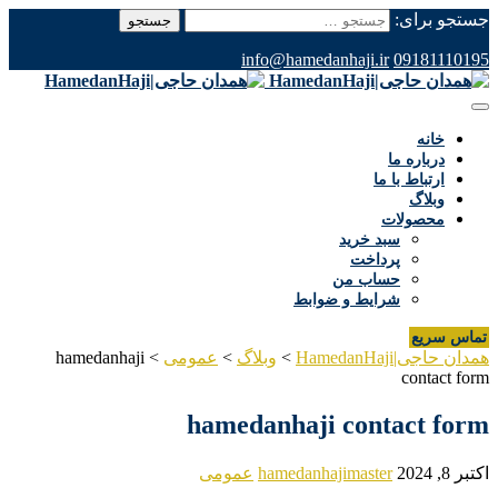
جستجو برای:
info@hamedanhaji.ir
09181110195
خانه
درباره ما
ارتباط با ما
وبلاگ
محصولات
سبد خرید
پرداخت
حساب من
شرایط و ضوابط
تماس سریع
همدان حاجی|HamedanHaji
>
وبلاگ
>
عمومی
>
hamedanhaji
contact form
hamedanhaji contact form
اکتبر 8, 2024
hamedanhajimaster
عمومی