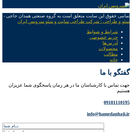
تمامی حقوق این سایت متعلق است به گروه صنعتی همدان حاجی -
سئو و طراحی : شرکت طراحی سایت و سئو سرویس ایران
شرایط و ضوابط
حریم خصوصی
آدرس‌ها
محصولات
مطالب
خانه
گفتگو با ما
جهت تماس با کارشناسان ما در هر زمان پاسخگوی شما عزیزان
هستیم
09181110195
info@hamedanhaji.ir